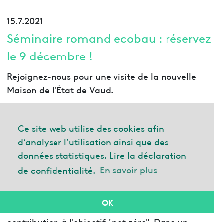
15.7.2021
Séminaire romand ecobau : réservez
le 9 décembre !
Rejoignez-nous pour une visite de la nouvelle
Maison de l'État de Vaud.
17.6.2021
Ce site web utilise des cookies afin
Déjeuner compact 17.6.2021. Sortes
d‘analyser l’utilisation ainsi que des
données statistiques. Lire la déclaration
de béton et de ciment
de confidentialité.
En savoir plus
Un événement exclusif pour les membres
d'ecobau sur un sujet qui nous occupera à
OK
l'avenir : Les matériaux de construction et leur
contribution à l'objectif "net zéro". Dans un