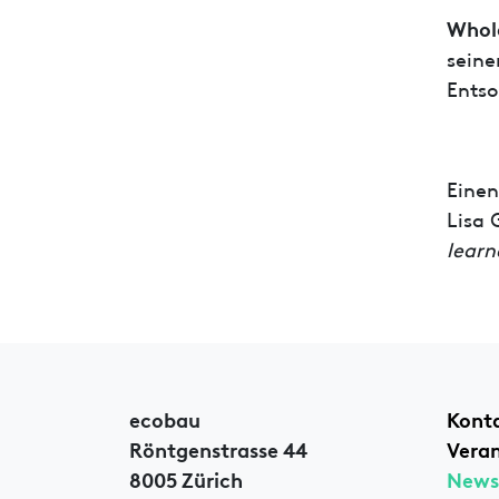
Whole
seine
Entso
Einen
Lisa 
learn
ecobau
Kont
Röntgenstrasse 44
Vera
8005 Zürich
News