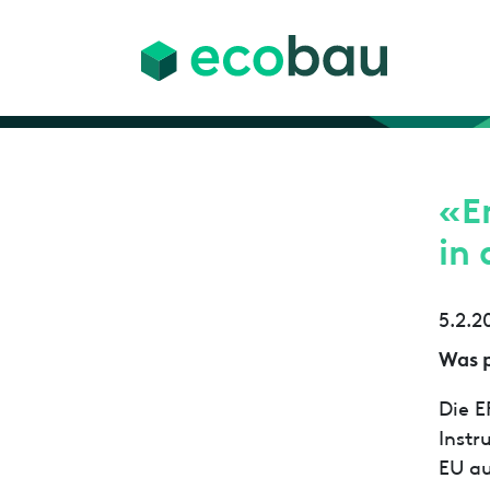
«E
in 
5.2.2
Was p
Die E
Instr
EU au