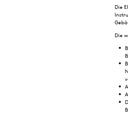
Die E
Instr
Gebäu
Die w
B
B
B
N
v
A
A
D
B