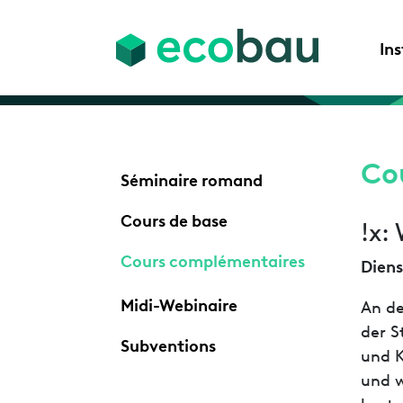
In
Co
Séminaire romand
Cours de base
!x:
Cours complémentaires
Diens
Midi-Webinaire
An de
der S
Subventions
und K
und w
beste