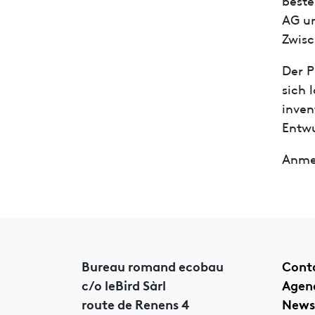
AG un
Zwisc
Der P
sich 
inven
Entwu
Anme
Bureau romand ecobau
Cont
c/o leBird Sàrl
Agen
route de Renens 4
News