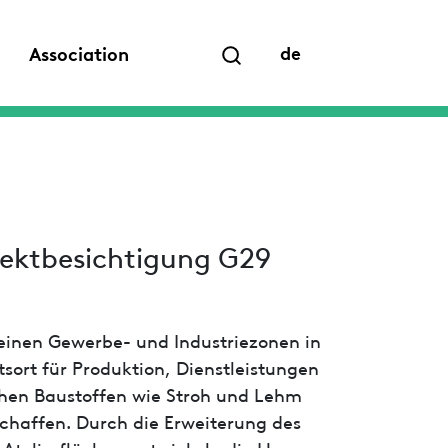
de
Association
jektbesichtigung G29
 reinen Gewerbe- und Industriezonen in
tsort für Produktion, Dienstleistungen
ichen Baustoffen wie Stroh und Lehm
chaffen. Durch die Erweiterung des
telierflächen entwickeln die Hanuver