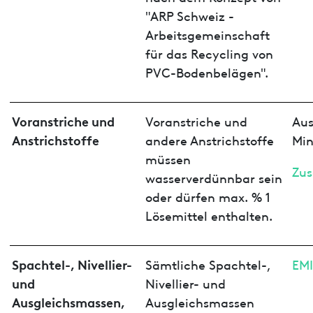
"ARP Schweiz -
Arbeitsgemeinschaft
für das Recycling von
PVC-Bodenbelägen".
Voranstriche und
Voranstriche und
Aus
Anstrichstoffe
andere Anstrichstoffe
Min
müssen
Zus
wasserverdünnbar sein
oder dürfen max. % 1
Lösemittel enthalten.
Spachtel-, Nivellier-
Sämtliche Spachtel-,
EM
und
Nivellier- und
Ausgleichsmassen,
Ausgleichsmassen