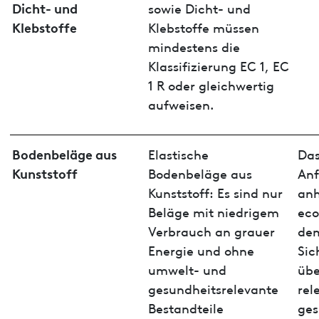
Dicht- und
sowie Dicht- und
Klebstoffe
Klebstoffe müssen
mindestens die
Klassifizierung EC 1, EC
1 R oder gleichwertig
aufweisen.
Bodenbeläge aus
Elastische
Das
Kunststoff
Bodenbeläge aus
Anf
Kunststoff: Es sind nur
anh
Beläge mit niedrigem
eco
Verbrauch an grauer
de
Energie und ohne
Sic
umwelt- und
übe
gesundheitsrelevante
rel
Bestandteile
ges