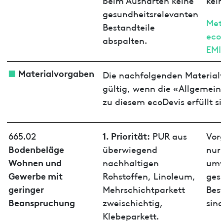
gesundheitsrelevanten
Met
Bestandteile
ec
abspalten.
EM
Materialvorgaben
Die nachfolgenden Material
gültig, wenn die «Allgemei
zu diesem ecoDevis erfüllt s
1. Priorität:
665.02
PUR aus
Vor
Bodenbeläge
überwiegend
nur
Wohnen und
nachhaltigen
umw
Gewerbe mit
Rohstoffen, Linoleum,
ges
geringer
Mehrschichtparkett
Bes
Beanspruchung
zweischichtig,
sin
Klebeparkett.