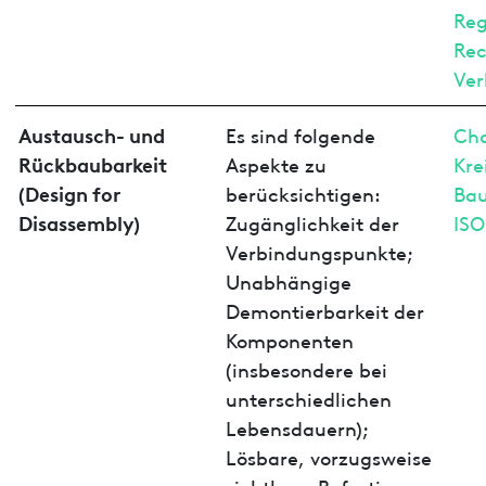
Reg
Rec
Ver
Austausch- und
Es sind folgende
Cha
Rückbaubarkeit
Aspekte zu
Kre
(Design for
berücksichtigen:
Ba
Disassembly)
Zugänglichkeit der
ISO
Verbindungspunkte;
Unabhängige
Demontierbarkeit der
Komponenten
(insbesondere bei
unterschiedlichen
Lebensdauern);
Lösbare, vorzugsweise
sichtbare Befestigung