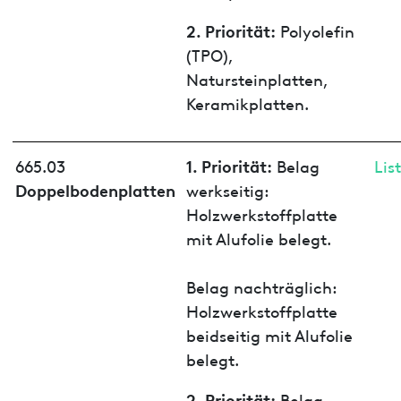
2. Priorität:
Polyolefin
(TPO),
Natursteinplatten,
Keramikplatten.
1. Priorität:
665.03
Belag
Lis
Doppelbodenplatten
werkseitig:
Holzwerkstoffplatte
mit Alufolie belegt.
Belag nachträglich:
Holzwerkstoffplatte
beidseitig mit Alufolie
belegt.
2. Priorität:
Belag