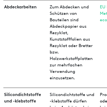
Abdeckarbeiten
Zum Abdecken und
EU 
Schützen von
Met
Bauteilen sind
ec
Abdeckpapier aus
Rezyklat,
Kunststofffolien aus
Rezyklat oder Bretter
bzw.
Holzwerkstoffplatten
zur mehrfachen
Verwendung
einzusetzen.
Silicondichtstoffe
Silicondichtstoffe und
Pro
und -klebstoffe
-klebstoffe dürfen
ode
beim Aushärten keine
kei