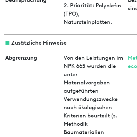
2. Priorität:
Polyolefin
sin
(TPO),
Natursteinplatten.
Zusätzliche Hinweise
Abgrenzung
Von den Leistungen im
Met
NPK 665 wurden die
ec
unter
Materialvorgaben
aufgeführten
Verwendungszwecke
nach ökologischen
Kriterien beurteilt (s.
Methodik
Baumaterialien