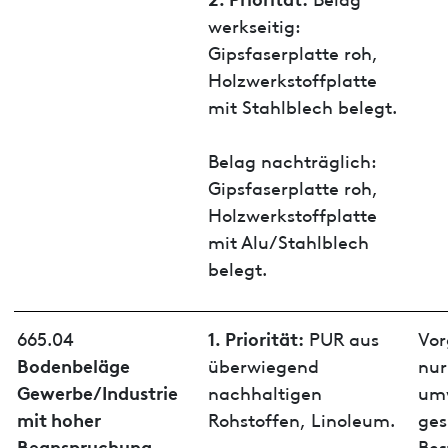
werkseitig:
Gipsfaserplatte roh,
Holzwerkstoffplatte
mit Stahlblech belegt.
Belag nachträglich:
Gipsfaserplatte roh,
Holzwerkstoffplatte
mit Alu/Stahlblech
belegt.
1. Priorität:
665.04
PUR aus
Vor
Bodenbeläge
überwiegend
nur
Gewerbe/Industrie
nachhaltigen
umw
mit hoher
Rohstoffen, Linoleum.
ges
Beanspruchung
Bes