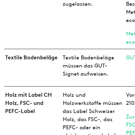
zugelassen.
Bes
Met
eco
Met
ec
Textile Bodenbeläge
Textile Bodenbeläge
GUT
müssen das GUT-
Signet aufweisen.
Holz mit Label CH
Holz und
Vor
Holz, FSC- und
Holzwerkstoffe müssen
210
PEFC-Label
das Label Schweizer
Zus
Holz, das FSC-, das
FSC
PEFC- oder ein
PEF
gleichwertiges Label