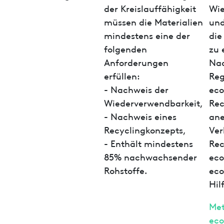
der Kreislauffähigkeit
Wie
müssen die Materialien
und
mindestens eine der
die
folgenden
zu 
Anforderungen
Nac
erfüllen:
Reg
- Nachweis der
eco
Wiederverwendbarkeit,
Rec
- Nachweis eines
ane
Recyclingkonzepts,
Ver
- Enthält mindestens
Rec
85% nachwachsender
eco
Rohstoffe.
eco
Hil
Met
ec