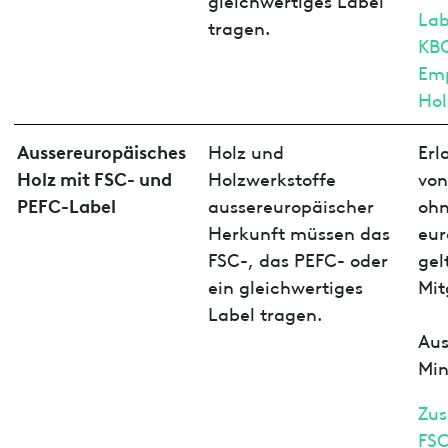
Lab
tragen.
KB
Emp
Hol
Aussereuropäisches
Holz und
Erl
Holz mit FSC- und
Holzwerkstoffe
von
PEFC-Label
aussereuropäischer
ohn
Herkunft müssen das
eur
FSC-, das PEFC- oder
gel
ein gleichwertiges
Mit
Label tragen.
Aus
Min
Zus
FSC