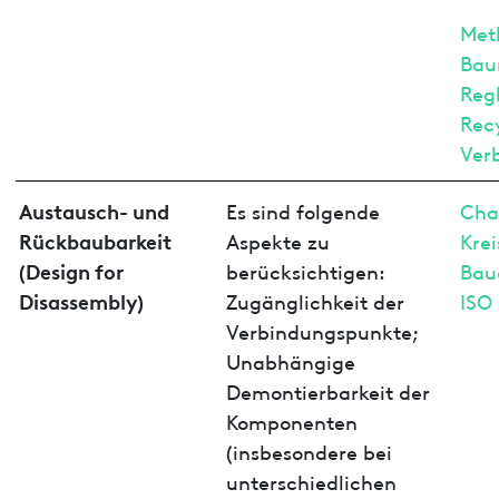
Met
Bau
Reg
Rec
Ver
Austausch- und
Es sind folgende
Cha
Rückbaubarkeit
Aspekte zu
Krei
(Design for
berücksichtigen:
Bau
Disassembly)
Zugänglichkeit der
ISO
Verbindungspunkte;
Unabhängige
Demontierbarkeit der
Komponenten
(insbesondere bei
unterschiedlichen