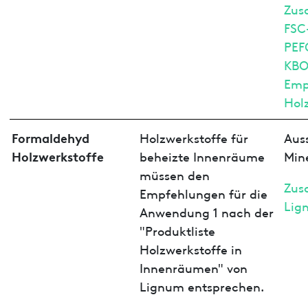
Zus
FSC
PEF
KBO
Emp
Hol
Formaldehyd
Holzwerkstoffe für
Aus
Holzwerkstoffe
beheizte Innenräume
Min
müssen den
Zus
Empfehlungen für die
Lig
Anwendung 1 nach der
"Produktliste
Holzwerkstoffe in
Innenräumen" von
Lignum entsprechen.