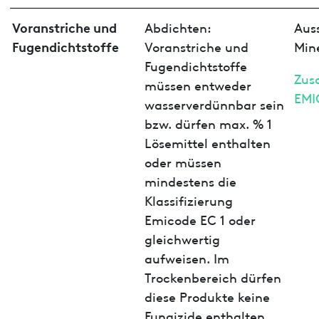
Voranstriche und
Abdichten:
Aus
Fugendichtstoffe
Voranstriche und
Min
Fugendichtstoffe
Zus
müssen entweder
EMI
wasserverdünnbar sein
bzw. dürfen max. % 1
Lösemittel enthalten
oder müssen
mindestens die
Klassifizierung
Emicode EC 1 oder
gleichwertig
aufweisen. Im
Trockenbereich dürfen
diese Produkte keine
Fungizide enthalten.