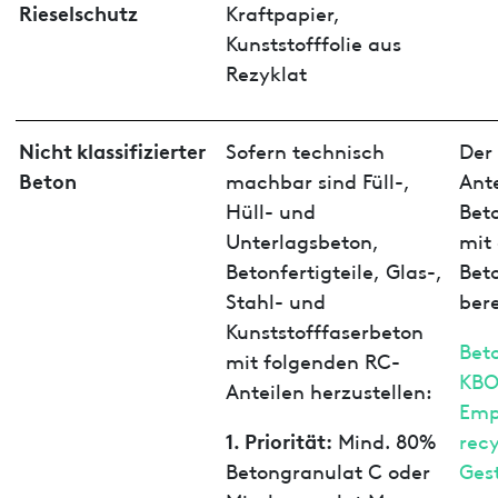
Rieselschutz
Kraftpapier,
Kunststofffolie aus
Rezyklat
Nicht klassifizierter
Sofern technisch
Der 
Beton
machbar sind Füll-,
Ante
Hüll- und
Bet
Unterlagsbeton,
mit
Betonfertigteile, Glas-,
Bet
Stahl- und
ber
Kunststofffaserbeton
Bet
mit folgenden RC-
KBO
Anteilen herzustellen:
Emp
1. Priorität:
Mind. 80%
recy
Betongranulat C oder
Ges