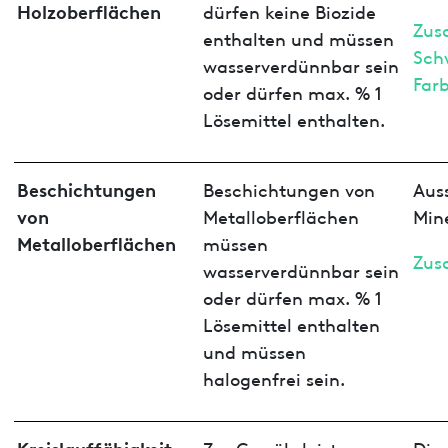
Holzoberflächen
dürfen keine Biozide
Zus
enthalten und müssen
Sch
wasserverdünnbar sein
Far
oder dürfen max. % 1
Lösemittel enthalten.
Beschichtungen
Beschichtungen von
Aus
von
Metalloberflächen
Min
Metalloberflächen
müssen
Zus
wasserverdünnbar sein
oder dürfen max. % 1
Lösemittel enthalten
und müssen
halogenfrei sein.
Kreislauffähigkeit
Zur Gewährleistung
Die