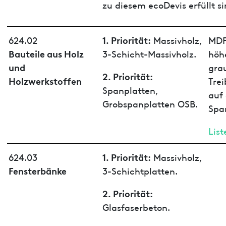
zu diesem ecoDevis erfüllt si
1. Priorität:
624.02
Massivholz,
MDF
Bauteile aus Holz
3-Schicht-Massivholz.
höhe
und
gra
2. Priorität:
Holzwerkstoffen
Tre
Spanplatten,
auf 
Grobspanplatten OSB.
Spa
List
1. Priorität:
624.03
Massivholz,
Fensterbänke
3-Schichtplatten.
2. Priorität:
Glasfaserbeton.