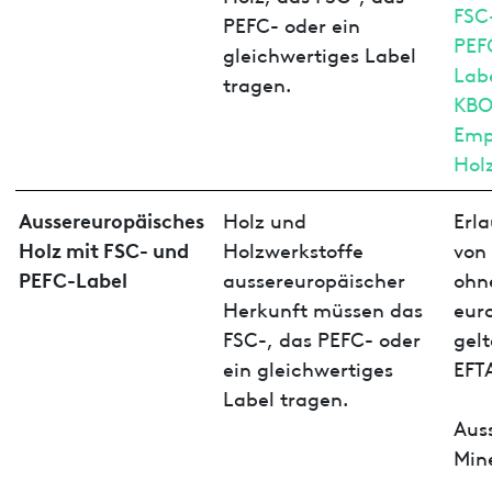
FSC
PEFC- oder ein
PEF
gleichwertiges Label
Lab
tragen.
KBO
Emp
Hol
Aussereuropäisches
Holz und
Erl
Holz mit FSC- und
Holzwerkstoffe
von
PEFC-Label
aussereuropäischer
ohne
Herkunft müssen das
eur
FSC-, das PEFC- oder
gelt
ein gleichwertiges
EFTA
Label tragen.
Aus
Min