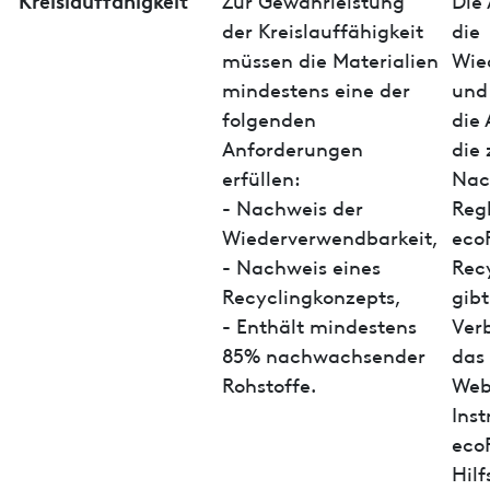
der Kreislauffähigkeit
die
müssen die Materialien
Wie
mindestens eine der
und
folgenden
die
Anforderungen
die
erfüllen:
Nac
- Nachweis der
Reg
Wiederverwendbarkeit,
ecoP
- Nachweis eines
Rec
Recyclingkonzepts,
gib
- Enthält mindestens
Ver
85% nachwachsender
das 
Rohstoffe.
Web
Ins
eco
Hilf