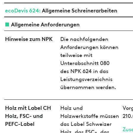
ecoDevis 624:
Allgemeine Schreinerarbeiten
Allgemeine Anforderungen
Hinweise zum NPK
Die nachfolgenden
Anforderungen können
teilweise mit
Unterabschnitt 080
des NPK 624 in das
Leistungsverzeichnis
übernommen werden.
Holz mit Label CH
Holz und
Vor
Holz, FSC- und
Holzwerkstoffe müssen
210.
PEFC-Label
das Label Schweizer
Zus
Holz, das FSC-, das