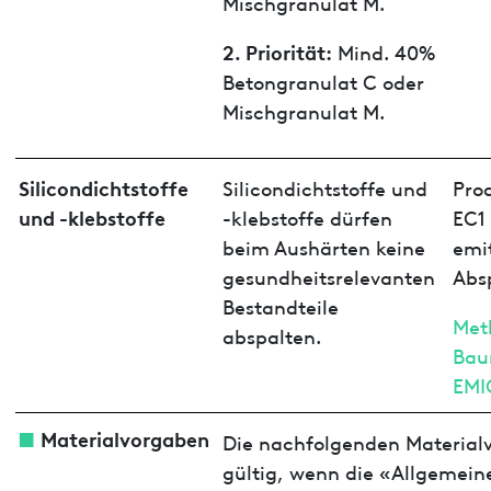
Mischgranulat M.
2. Priorität:
Mind. 40%
Betongranulat C oder
Mischgranulat M.
Silicondichtstoffe
Silicondichtstoffe und
Pro
und -klebstoffe
-klebstoffe dürfen
EC1
beim Aushärten keine
emit
gesundheitsrelevanten
Abs
Bestandteile
Met
abspalten.
Bau
EMI
Materialvorgaben
Die nachfolgenden Material
gültig, wenn die «Allgemei