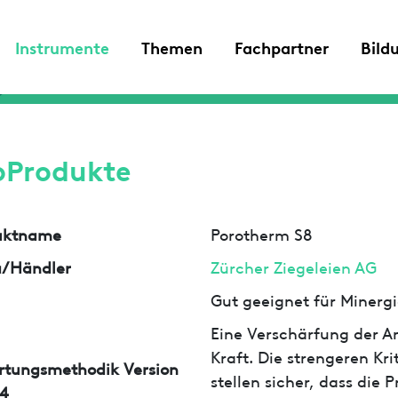
Instrumente
Themen
Fachpartner
Bild
oProdukte
uktname
Porotherm S8
a/Händler
Zürcher Ziegeleien AG
Gut geeignet für Minergi
Eine Verschärfung der An
Kraft. Die strengeren Kr
rtungsmethodik Version
stellen sicher, dass die
4