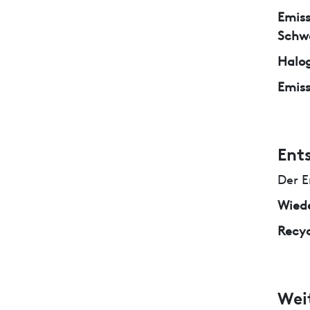
Emiss
Schw
Halo
Emiss
Ent
Der E
Wied
Recyc
Wei