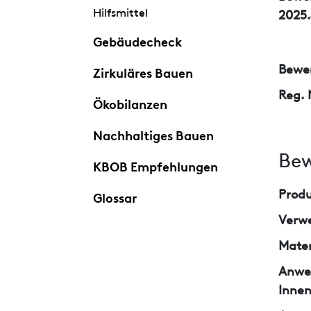
Hilfsmittel
2025.
Gebäudecheck
Bewer
Zirkuläres Bauen
Reg. 
Ökobilanzen
Nachhaltiges Bauen
Bew
KBOB Empfehlungen
Prod
Glossar
Verw
Mater
Anwe
Inne