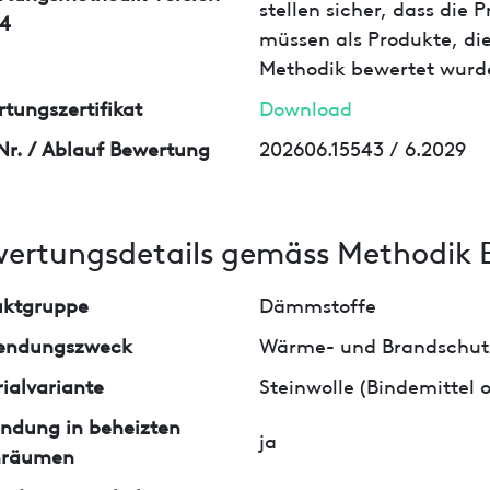
stellen sicher, dass die
4
müssen als Produkte, die
Methodik bewertet wurd
tungszertifikat
Download
Nr. / Ablauf Bewertung
202606.15543 / 6.2029
ertungsdetails gemäss Methodik 
uktgruppe
Dämmstoffe
endungszweck
Wärme- und Brandsch
ialvariante
Steinwolle (Bindemittel
ndung in beheizten
ja
nräumen