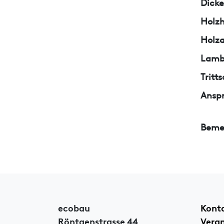
Dicke
Holzh
Holza
Lamb
Trit
Ansp
Beme
ecobau
Kont
Röntgenstrasse 44
Vera