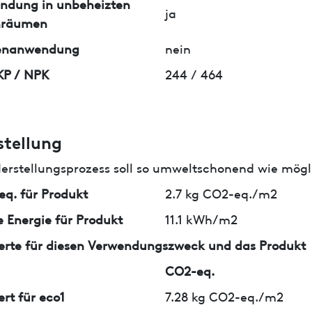
ndung in unbeheizten
ja
nräumen
enanwendung
nein
KP / NPK
244 / 464
stellung
erstellungsprozess soll so umweltschonend wie mögli
q. für Produkt
2.7 kg CO2-eq./m2
 Energie für Produkt
11.1 kWh/m2
erte für diesen Verwendungszweck und das Produkt
CO2-eq.
ert für eco1
7.28 kg CO2-eq./m2