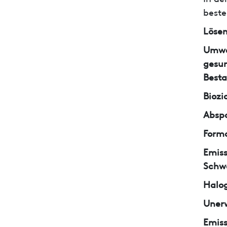
beste
Lösem
Umwe
gesun
Besta
Biozi
Abspa
Form
Emiss
Schw
Halo
Unerw
Emiss