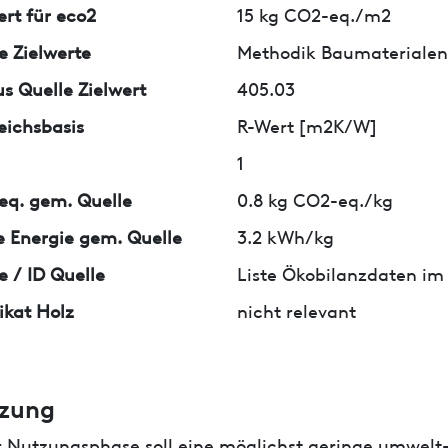
ert für eco2
15 kg CO2-eq./m2
e Zielwerte
Methodik Baumaterialen 
us Quelle Zielwert
405.03
eichsbasis
R-Wert [m2K/W]
1
q. gem. Quelle
0.8 kg CO2-eq./kg
 Energie gem. Quelle
3.2 kWh/kg
e / ID Quelle
Liste Ökobilanzdaten im
fikat Holz
nicht relevant
zung
r Nutzungsphase soll eine möglichst geringe umwelt