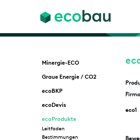
ec
Minergie-ECO
Graue Energie / CO2
Prod
ecoBKP
Firm
ecoDevis
eco1
ecoProdukte
Leitfaden
Bestimmungen
Bewe