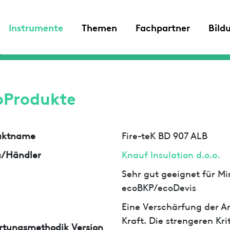
Instrumente
Themen
Fachpartner
Bild
oProdukte
uktname
Fire-teK BD 907 ALB
a/Händler
Knauf Insulation d.o.o.
Sehr gut geeignet für Min
ecoBKP/ecoDevis
Eine Verschärfung der An
Kraft. Die strengeren Kr
rtungsmethodik Version