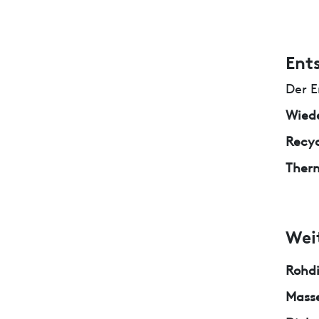
Ent
Der E
Wied
Recyc
Ther
Wei
Rohd
Masse