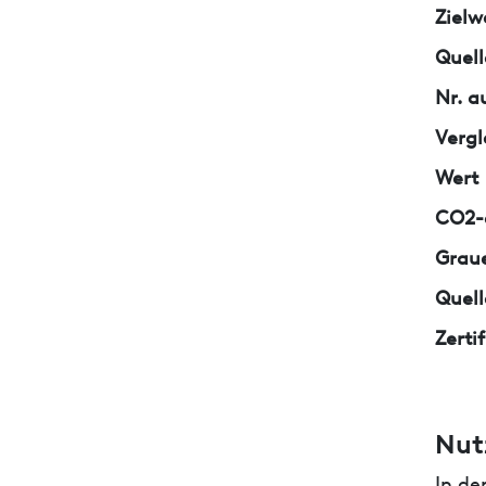
Zielw
Quell
Nr. a
Vergl
Wert
CO2-e
Graue
Quell
Zerti
Nut
In de