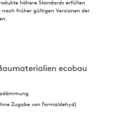
 Produkte höhere Standards erfüllen
 nach früher gültigen Versionen der
en.
Baumaterialien ecobau
utzdämmung
 ohne Zugabe von Formaldehyd)