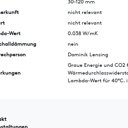
30-120 mm
erkunft
nicht relevant
rt
nicht relevant
da-Wert
0.038 W/mK
tschalldämmung
nein
rechperson
Dominik Lensing
Graue Energie und CO2 f
rkungen
Wärmedurchlasswidersta
Lambda-Wert für 40°C. i
akt
nstaltungen