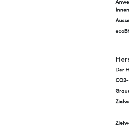
Anwe
Inne
Auss
ecoB
Her
Der H
CO2-e
Graue
Zielw
Zielw