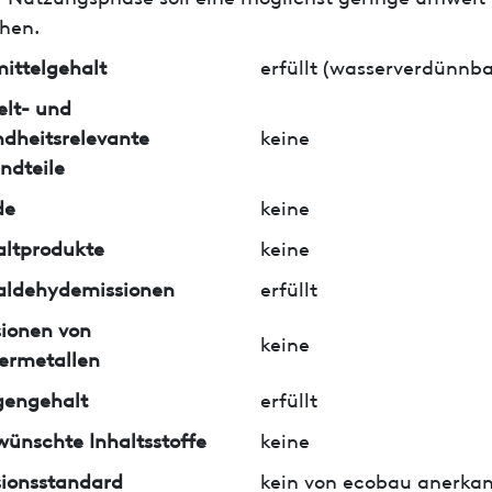
hen.
ittelgehalt
erfüllt (wasserverdünnba
lt- und
dheitsrelevante
keine
ndteile
de
keine
ltprodukte
keine
aldehydemissionen
erfüllt
ionen von
keine
ermetallen
gengehalt
erfüllt
ünschte Inhaltsstoffe
keine
ionsstandard
kein von ecobau anerkan