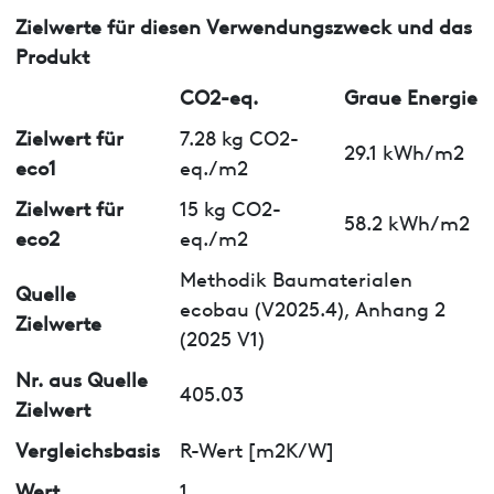
Zielwerte für diesen Verwendungszweck und das
Produkt
CO2-eq.
Graue Energie
Zielwert für
7.28 kg CO2-
29.1 kWh/m2
eco1
eq./m2
Zielwert für
15 kg CO2-
58.2 kWh/m2
eco2
eq./m2
Methodik Baumaterialen
Quelle
ecobau (V2025.4), Anhang 2
Zielwerte
(2025 V1)
Nr. aus Quelle
405.03
Zielwert
Vergleichsbasis
R-Wert [m2K/W]
Wert
1