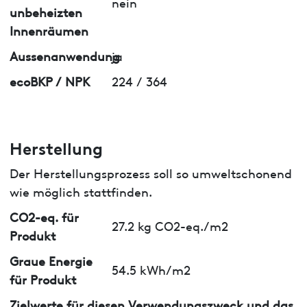
nein
unbeheizten
Innenräumen
Aussenanwendung
ja
ecoBKP / NPK
224 / 364
Herstellung
Der Herstellungsprozess soll so umweltschonend
wie möglich stattfinden.
CO2-eq. für
27.2 kg CO2-eq./m2
Produkt
Graue Energie
54.5 kWh/m2
für Produkt
Zielwerte für diesen Verwendungszweck und das