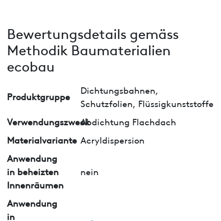
Bewertungsdetails gemäss
Methodik Baumaterialien
ecobau
Dichtungsbahnen,
Produktgruppe
Schutzfolien, Flüssigkunststoffe
Verwendungszweck
Abdichtung Flachdach
Materialvariante
Acryldispersion
Anwendung
in beheizten
nein
Innenräumen
Anwendung
in