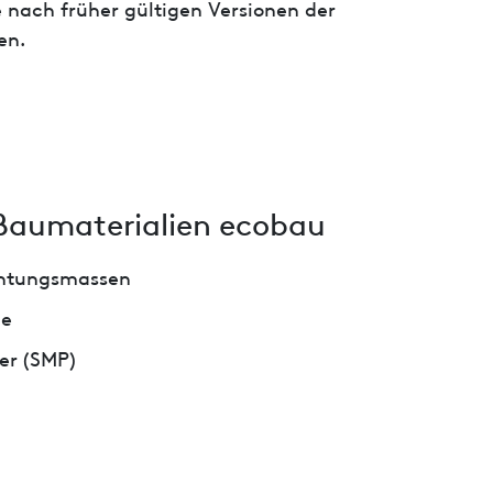
 nach früher gültigen Versionen der
en.
Baumaterialien ecobau
chtungsmassen
ge
er (SMP)