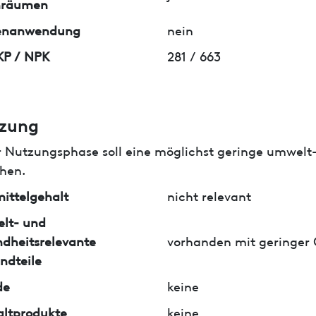
nräumen
enanwendung
nein
KP / NPK
281 / 663
zung
r Nutzungsphase soll eine möglichst geringe umwelt
hen.
ittelgehalt
nicht relevant
lt- und
dheitsrelevante
vorhanden mit geringer
ndteile
de
keine
ltprodukte
keine