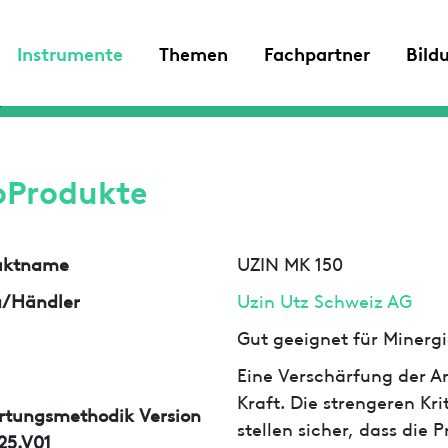
Instrumente
Themen
Fachpartner
Bild
oProdukte
uktname
UZIN MK 150
a/Händler
Uzin Utz Schweiz AG
Gut geeignet für Minergi
Eine Verschärfung der An
Kraft. Die strengeren Kr
rtungsmethodik Version
stellen sicher, dass die
25.V01