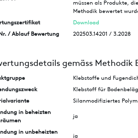
müssen als Produkte, die
Methodik bewertet wurd
tungszertifikat
Download
Nr. / Ablauf Bewertung
202503.14201 / 3.2028
ertungsdetails gemäss Methodik 
uktgruppe
Klebstoffe und Fugendi
endungszweck
Klebstoff für Bodenbelä
ialvariante
Silanmodifiziertes Polym
ndung in beheizten
ja
nräumen
ndung in unbeheizten
ja