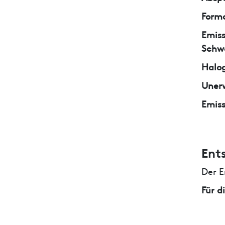
Form
Emiss
Schw
Halo
Unerw
Emiss
Ent
Der E
Für d