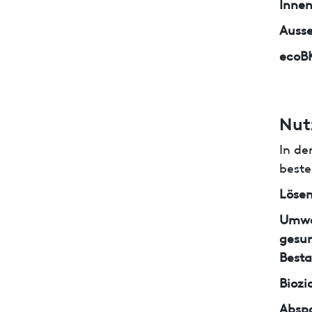
Inne
Auss
ecoB
Nut
In de
beste
Lösem
Umwe
gesun
Besta
Biozi
Abspa