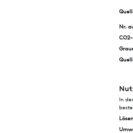
Quell
Nr. a
CO2-e
Graue
Quell
Nut
In de
beste
Lösem
Umwe