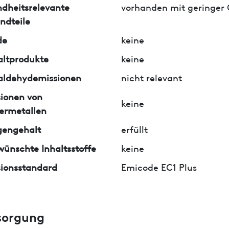
dheitsrelevante
vorhanden mit geringer
ndteile
de
keine
ltprodukte
keine
aldehydemissionen
nicht relevant
ionen von
keine
ermetallen
gengehalt
erfüllt
ünschte Inhaltsstoffe
keine
ionsstandard
Emicode EC1 Plus
sorgung