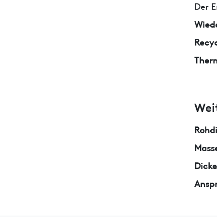
Der E
Wied
Recyc
Ther
Wei
Rohd
Masse
Dicke
Ansp