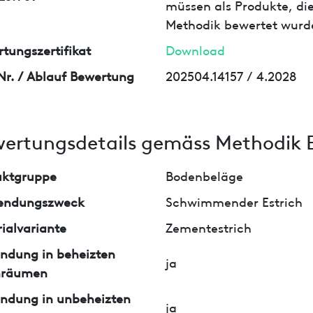
müssen als Produkte, die
Methodik bewertet wurd
tungszertifikat
Download
Nr. / Ablauf Bewertung
202504.14157 / 4.2028
ertungsdetails gemäss Methodik 
uktgruppe
Bodenbeläge
endungszweck
Schwimmender Estrich
ialvariante
Zementestrich
ndung in beheizten
ja
nräumen
ndung in unbeheizten
ja