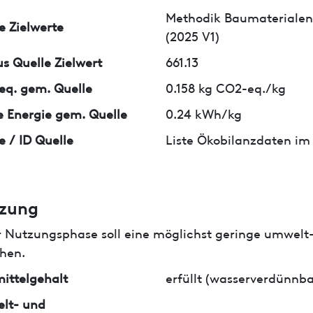
Methodik Baumaterialen
e Zielwerte
(2025 V1)
us Quelle Zielwert
661.13
q. gem. Quelle
0.158 kg CO2-eq./kg
 Energie gem. Quelle
0.24 kWh/kg
e / ID Quelle
Liste Ökobilanzdaten im
zung
r Nutzungsphase soll eine möglichst geringe umwelt
hen.
ittelgehalt
erfüllt (wasserverdünnba
lt- und