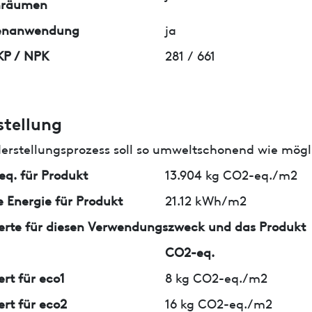
nräumen
enanwendung
ja
KP / NPK
281 / 661
stellung
erstellungsprozess soll so umweltschonend wie mögli
q. für Produkt
13.904 kg CO2-eq./m2
 Energie für Produkt
21.12 kWh/m2
erte für diesen Verwendungszweck und das Produkt
CO2-eq.
ert für eco1
8 kg CO2-eq./m2
ert für eco2
16 kg CO2-eq./m2