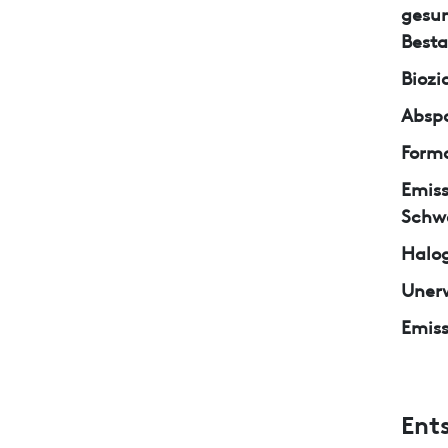
gesun
Besta
Biozi
Abspa
Form
Emiss
Schw
Halo
Unerw
Emiss
Ent