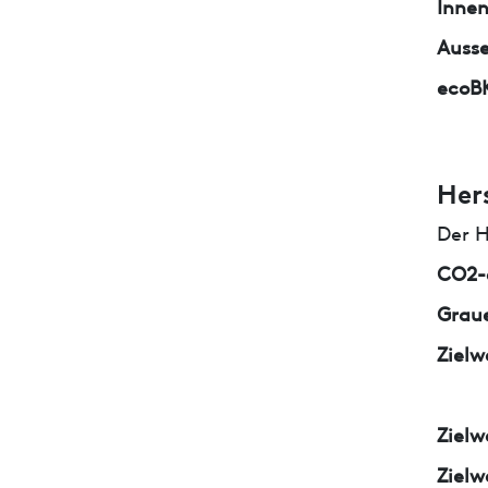
Inne
Auss
ecoB
Her
Der H
CO2-e
Graue
Zielw
Zielw
Zielw