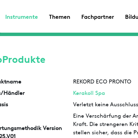
Instrumente
Themen
Fachpartner
Bild
oProdukte
uktname
REKORD ECO PRONTO
a/Händler
Kerakoll Spa
sis
Verletzt keine Ausschlu
Eine Verschärfung der An
Kraft. Die strengeren Kr
rtungsmethodik Version
stellen sicher, dass die
25.V01