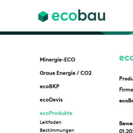
ec
Minergie-ECO
Graue Energie / CO2
Prod
ecoBKP
Firm
ecoDevis
ecoBa
ecoProdukte
Leitfaden
Bewe
Bestimmungen
01.20