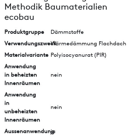
Methodik Baumaterialien
ecobau
Produktgruppe
Dämmstoffe
Verwendungszweck
Wärmedämmung Flachdach
Materialvariante
Polyisocyanurat (PIR)
Anwendung
in beheizten
nein
Innenräumen
Anwendung
in
nein
unbeheizten
Innenräumen
Aussenanwendung
ja