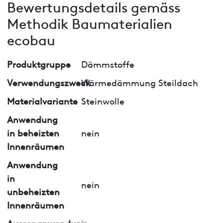
Bewertungsdetails gemäss
Methodik Baumaterialien
ecobau
Produktgruppe
Dämmstoffe
Verwendungszweck
Wärmedämmung Steildach
Materialvariante
Steinwolle
Anwendung
in beheizten
nein
Innenräumen
Anwendung
in
nein
unbeheizten
Innenräumen
Aussenanwendung
ja