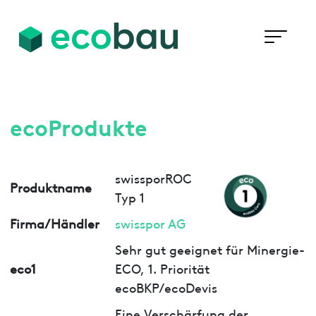
ecoProdukte
swissporROC
Produktname
Typ 1
Firma/Händler
swisspor AG
Sehr gut geeignet für Minergie-
eco1
ECO, 1. Priorität
ecoBKP/ecoDevis
Eine Verschärfung der