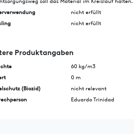
ntsorgungsweg soll das Material im Kreislauf halten.
erverwendung
nicht erfüllt
ling
nicht erfüllt
tere Produktangaben
ichte
60 kg/m3
rt
0 m
lschutz (Biozid)
nicht relevant
rechperson
Eduardo Trinidad