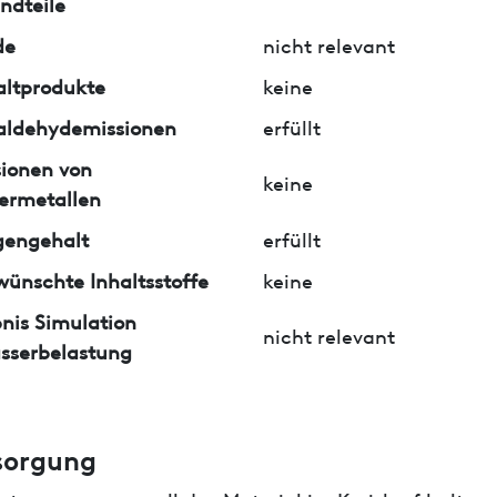
ndteile
de
nicht relevant
ltprodukte
keine
aldehydemissionen
erfüllt
ionen von
keine
ermetallen
gengehalt
erfüllt
ünschte Inhaltsstoffe
keine
nis Simulation
nicht relevant
sserbelastung
sorgung