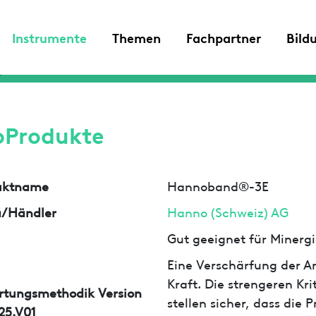
Instrumente
Themen
Fachpartner
Bild
oProdukte
uktname
Hannoband®-3E
a/Händler
Hanno (Schweiz) AG
Gut geeignet für Minergi
Eine Verschärfung der An
Kraft. Die strengeren Kr
rtungsmethodik Version
stellen sicher, dass die
25.V01