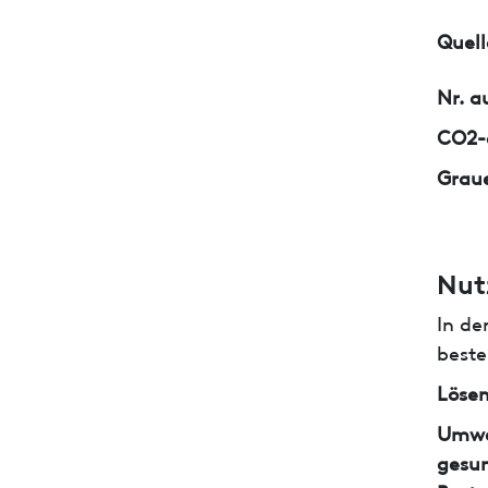
Quell
Nr. a
CO2-e
Graue
Nut
In de
beste
Lösem
Umwe
gesun