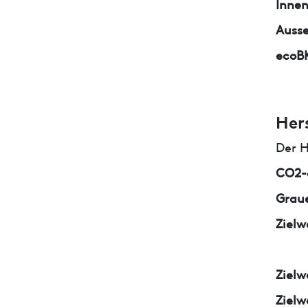
Inne
Auss
ecoB
Her
Der H
CO2-e
Graue
Zielw
Zielw
Zielw