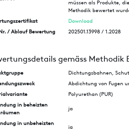
müssen als Produkte, die
Methodik bewertet wurd
tungszertifikat
Download
Nr. / Ablauf Bewertung
202501.13998 / 1.2028
ertungsdetails gemäss Methodik 
uktgruppe
Dichtungsbahnen, Schutz
endungszweck
Abdichtung von Fugen u
ialvariante
Polyurethan (PUR)
ndung in beheizten
ja
nräumen
ndung in unbeheizten
ja