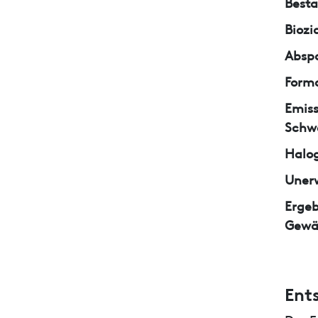
Besta
Biozi
Abspa
Form
Emiss
Schw
Halo
Unerw
Ergeb
Gewä
Ent