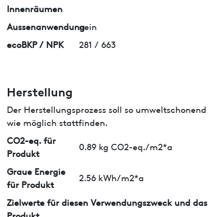
Innenräumen
Aussenanwendung
nein
ecoBKP / NPK
281 / 663
Herstellung
Der Herstellungsprozess soll so umweltschonend
wie möglich stattfinden.
CO2-eq. für
0.89 kg CO2-eq./m2*a
Produkt
Graue Energie
2.56 kWh/m2*a
für Produkt
Zielwerte für diesen Verwendungszweck und das
Produkt