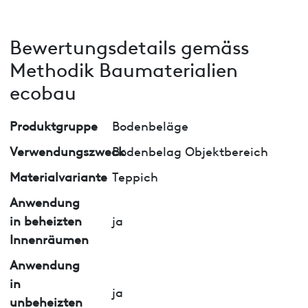
Bewertungsdetails gemäss
Methodik Baumaterialien
ecobau
Produktgruppe
Bodenbeläge
Verwendungszweck
Bodenbelag Objektbereich
Materialvariante
Teppich
Anwendung
in beheizten
ja
Innenräumen
Anwendung
in
ja
unbeheizten