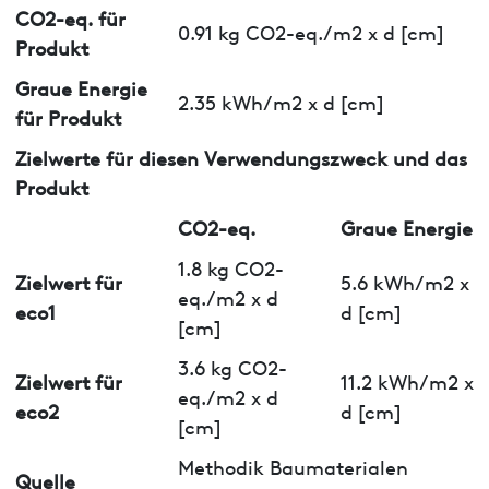
CO2-eq. für
0.91 kg CO2-eq./m2 x d [cm]
Produkt
Graue Energie
2.35 kWh/m2 x d [cm]
für Produkt
Zielwerte für diesen Verwendungszweck und das
Produkt
CO2-eq.
Graue Energie
1.8 kg CO2-
Zielwert für
5.6 kWh/m2 x
eq./m2 x d
eco1
d [cm]
[cm]
3.6 kg CO2-
Zielwert für
11.2 kWh/m2 x
eq./m2 x d
eco2
d [cm]
[cm]
Methodik Baumaterialen
Quelle