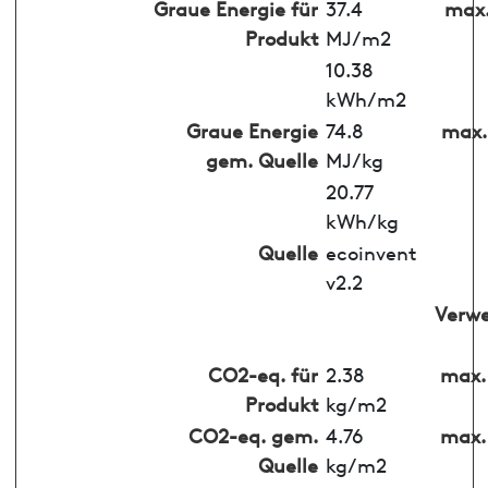
Graue Energie für
37.4
max.
Produkt
MJ/m2
10.38
kWh/m2
Graue Energie
74.8
max.
gem. Quelle
MJ/kg
20.77
kWh/kg
Quelle
ecoinvent
v2.2
Verw
CO2-eq. für
2.38
max.
Produkt
kg/m2
CO2-eq. gem.
4.76
max.
Quelle
kg/m2