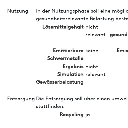
Nutzung
In der Nutzungsphase soll eine mögli
gesundheitsrelevante Belastung best
Lösemittelgehalt
nicht
relevant
gesundh
Emittierbare
keine
Emis
Schwermetalle
Ergebnis
nicht
Simulation
relevant
Gewässerbelastung
Entsorgung
Die Entsorgung soll über einen umwe
stattfinden.
Recycling
ja