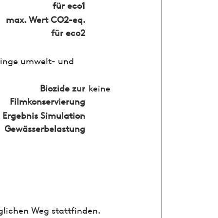
für eco1
max. Wert CO2-eq.
für eco2
ringe umwelt- und
Biozide zur
keine
Filmkonservierung
Ergebnis Simulation
Gewässerbelastung
glichen Weg stattfinden.