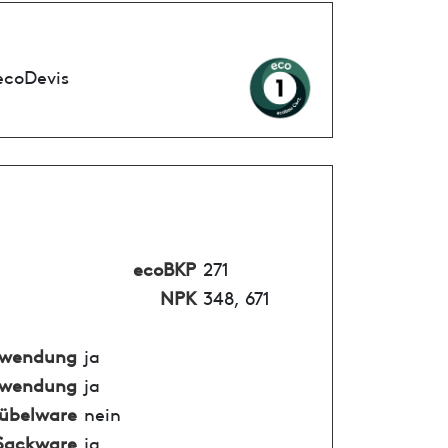
ecoDevis
ecoBKP
271
NPK
348, 671
nwendung
ja
nwendung
ja
übelware
nein
Sackware
ja