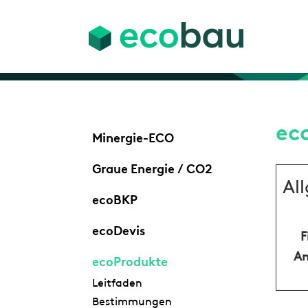
ec
Minergie-ECO
Graue Energie / CO2
Al
ecoBKP
ecoDevis
F
An
ecoProdukte
Leitfaden
Bestimmungen