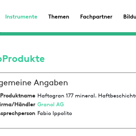
Instrumente
Themen
Fachpartner
Bild
oProdukte
lgemeine Angaben
Produktname
Haftogran 177 mineral. Haftbeschich
irma/Händler
Granol AG
sprechperson
Fabio Ippolito