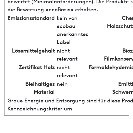
bewertet (Minimalanforderungen). Die Produkte
die Bewertung «ecoBasis» erhalten.
Emissionsstandard
kein von
Che
ecobau
Holzschut
anerkanntes
Label
Lösemittelgehalt
nicht
Bioz
relevant
Filmkonser
Zertifikat Holz
nicht
Formaldehydemis
relevant
Bleihaltiges
nein
Emitt
Material
Schwerm
Graue Energie und Entsorgung sind für diese Pro
Kennzeichnungskriterium.