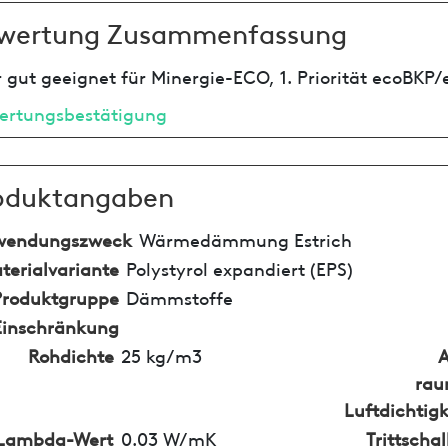
wertung Zusammenfassung
 gut geeignet für Minergie-ECO, 1. Priorität ecoBKP/
ertungsbestätigung
oduktangaben
wendungszweck
Wärmedämmung Estrich
terialvariante
Polystyrol expandiert (EPS)
Produktgruppe
Dämmstoffe
Einschränkung
Rohdichte
25 kg/m3
rau
Luftdichtigk
Lambda-Wert
0.03 W/mK
Trittsch