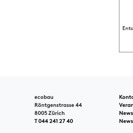
Ent
ecobau
Kont
Röntgenstrasse 44
Vera
8005 Zürich
News
T 044 241 27 40
Newsl