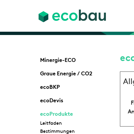
ec
Minergie-ECO
Graue Energie / CO2
Al
ecoBKP
ecoDevis
F
An
ecoProdukte
Leitfaden
Bestimmungen