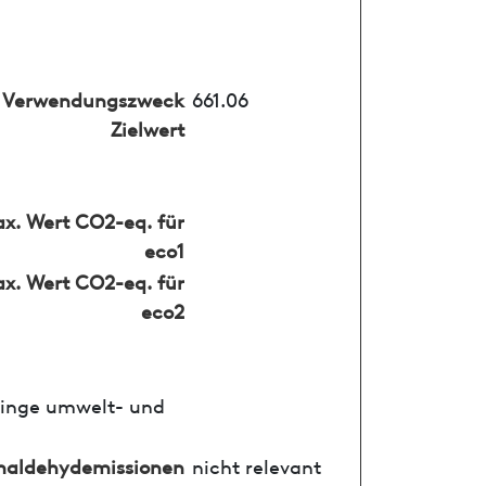
Verwendungszweck
661.06
Zielwert
x. Wert CO2-eq. für
eco1
x. Wert CO2-eq. für
eco2
ringe umwelt- und
maldehydemissionen
nicht relevant