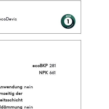
ecoDevis
ecoBKP
281
NPK
661
Anwendung
nein
mseitig der
eitsschicht
alldämmung
nein