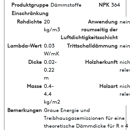
Produktgruppe
Dämmstoffe
NPK
364
Einschränkung
Rohdichte
20
Anwendung
nei
kg/m3
raumseitig der
Luftdichtigkeitsschicht
Lambda-Wert
0.03
Trittschalldämmung
nei
W/mK
Dicke
0.02-
Holzherkunft
nich
0.22
rele
m
Masse
0.4-
Holzart
nich
4.4
rele
kg/m2
Bemerkungen
Graue Energie und
Treibhausgasemissionen für eine
theoretische Dämmdicke für R = 4