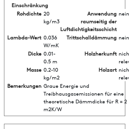
Einschränkung
Rohdichte
20
Anwendung
nei
kg/m3
raumseitig der
Luftdichtigkeitsschicht
Lambda-Wert
0.036
Trittschalldämmung
nei
W/mK
Dicke
0.01-
Holzherkunft
nich
0.5 m
rele
Masse
0.2-10
Holzart
nich
kg/m2
rele
Bemerkungen
Graue Energie und
Treibhausgasemissionen für eine
theoretische Dämmdicke für R = 2
m2K/W