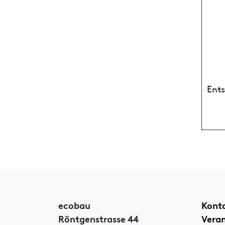
Ent
ecobau
Kont
Röntgenstrasse 44
Vera