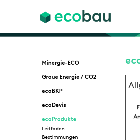
ec
Minergie-ECO
Graue Energie / CO2
Al
ecoBKP
ecoDevis
F
An
ecoProdukte
Leitfaden
Bestimmungen