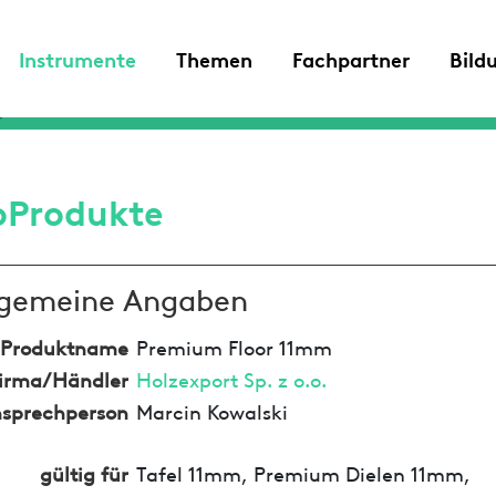
Instrumente
Themen
Fachpartner
Bild
oProdukte
lgemeine Angaben
Produktname
Premium Floor 11mm
irma/Händler
Holzexport Sp. z o.o.
sprechperson
Marcin Kowalski
gültig für
Tafel 11mm, Premium Dielen 11mm,