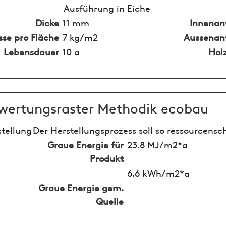
Ausführung in Eiche
Dicke
11 mm
Innena
se pro Fläche
7 kg/m2
Aussena
Lebensdauer
10 a
Hol
wertungsraster Methodik ecobau
tellung
Der Herstellungsprozess soll so ressourcensc
Graue Energie für
23.8 MJ/m2*a
Produkt
6.6 kWh/m2*a
Graue Energie gem.
Quelle