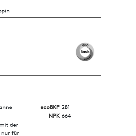
opin
Tanne
ecoBKP
281
NPK
664
mit der
 nur für