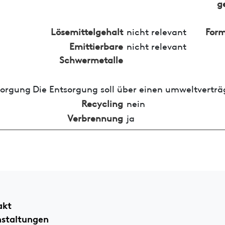
g
Lösemittelgehalt
nicht relevant
Form
Emittierbare
nicht relevant
Schwermetalle
sorgung
Die Entsorgung soll über einen umweltverträ
Recycling
nein
Verbrennung
ja
akt
nstaltungen