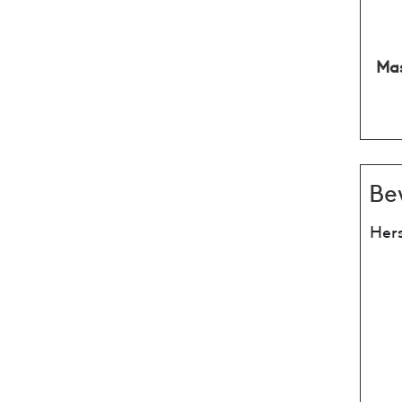
Mas
Be
Hers