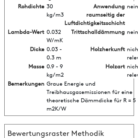
Rohdichte
30
Anwendung
nei
kg/m3
raumseitig der
Luftdichtigkeitsschicht
Lambda-Wert
0.032
Trittschalldämmung
nei
W/mK
Dicke
0.03 -
Holzherkunft
nich
0.3 m
rele
Masse
0.9 - 9
Holzart
nich
kg/m2
rele
Bemerkungen
Graue Energie und
Treibhausgasemissionen für eine
theoretische Dämmdicke für R = 5
m2K/W
Bewertungsraster Methodik