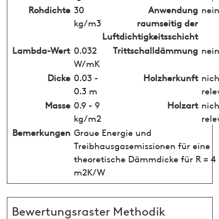
Rohdichte
30
Anwendung
nei
kg/m3
raumseitig der
Luftdichtigkeitsschicht
Lambda-Wert
0.032
Trittschalldämmung
nei
W/mK
Dicke
0.03 -
Holzherkunft
nich
0.3 m
rele
Masse
0.9 - 9
Holzart
nich
kg/m2
rele
Bemerkungen
Graue Energie und
Treibhausgasemissionen für eine
theoretische Dämmdicke für R = 4
m2K/W
Bewertungsraster Methodik