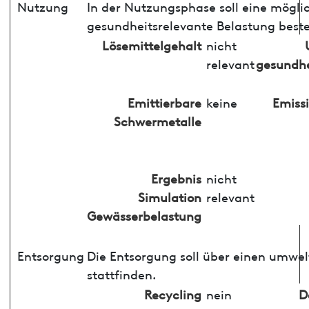
Nutzung
In der Nutzungsphase soll eine mögli
gesundheitsrelevante Belastung best
Lösemittelgehalt
nicht
relevant
gesundhe
Emittierbare
keine
Emiss
Schwermetalle
Ergebnis
nicht
Simulation
relevant
Gewässerbelastung
Entsorgung
Die Entsorgung soll über einen umwe
stattfinden.
Recycling
nein
D