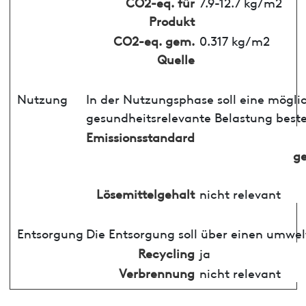
CO2-eq. für
7.9-12.7 kg/m2
Produkt
CO2-eq. gem.
0.317 kg/m2
Quelle
Nutzung
In der Nutzungsphase soll eine mögli
gesundheitsrelevante Belastung best
Emissionsstandard
ge
Lösemittelgehalt
nicht relevant
Entsorgung
Die Entsorgung soll über einen umwel
Recycling
ja
Verbrennung
nicht relevant