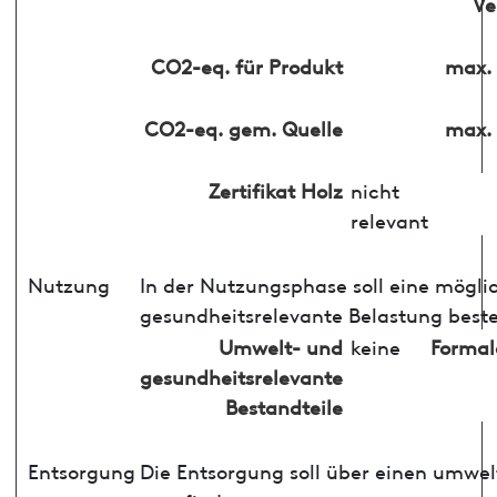
Ve
CO2-eq. für Produkt
max. 
CO2-eq. gem. Quelle
max. 
Zertifikat Holz
nicht
relevant
Nutzung
In der Nutzungsphase soll eine mögli
gesundheitsrelevante Belastung best
Umwelt- und
keine
Formal
gesundheitsrelevante
Bestandteile
Entsorgung
Die Entsorgung soll über einen umwe