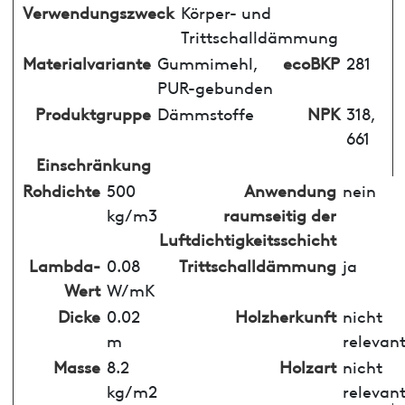
Verwendungszweck
Körper- und
Trittschalldämmung
Materialvariante
Gummimehl,
ecoBKP
281
PUR-gebunden
Produktgruppe
Dämmstoffe
NPK
318,
661
Einschränkung
Rohdichte
500
Anwendung
nein
kg/m3
raumseitig der
Luftdichtigkeitsschicht
Lambda-
0.08
Trittschalldämmung
ja
Wert
W/mK
Dicke
0.02
Holzherkunft
nicht
m
relevan
Masse
8.2
Holzart
nicht
kg/m2
relevan