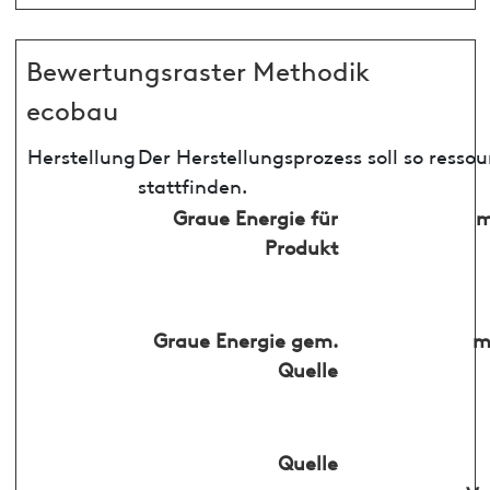
Bewertungsraster Methodik
ecobau
Herstellung
Der Herstellungsprozess soll so ress
stattfinden.
Graue Energie für
m
Produkt
Graue Energie gem.
m
Quelle
Quelle