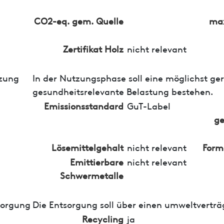
CO2-eq. gem. Quelle
max
Zertifikat Holz
nicht relevant
zung
In der Nutzungsphase soll eine möglichst ge
gesundheitsrelevante Belastung bestehen.
Emissionsstandard
GuT-Label
ge
Lösemittelgehalt
nicht relevant
Form
Emittierbare
nicht relevant
Schwermetalle
sorgung
Die Entsorgung soll über einen umweltverträ
Recycling
ja