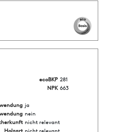
ecoBKP
281
NPK
663
nwendung
ja
nwendung
nein
zherkunft
nicht relevant
Holzart
nicht relevant