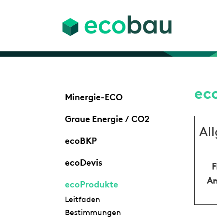
ec
Minergie-ECO
Graue Energie / CO2
Al
ecoBKP
ecoDevis
F
An
ecoProdukte
Leitfaden
Bestimmungen