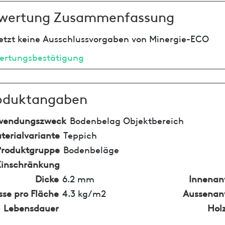
wertung Zusammenfassung
etzt keine Ausschlussvorgaben von Minergie-ECO
ertungsbestätigung
oduktangaben
wendungszweck
Bodenbelag Objektbereich
terialvariante
Teppich
Produktgruppe
Bodenbeläge
Einschränkung
Dicke
6.2 mm
Innena
se pro Fläche
4.3 kg/m2
Aussena
Lebensdauer
Hol