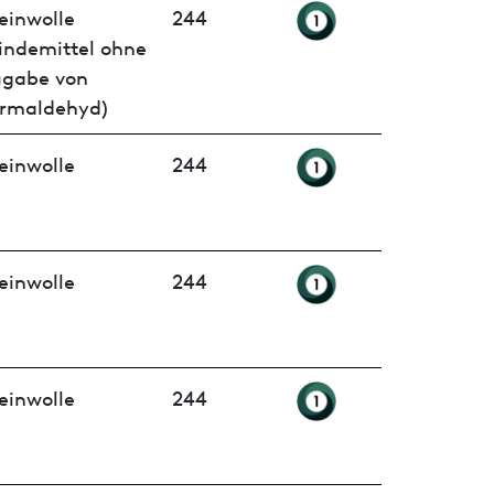
einwolle
244
indemittel ohne
ugabe von
rmaldehyd)
einwolle
244
einwolle
244
einwolle
244