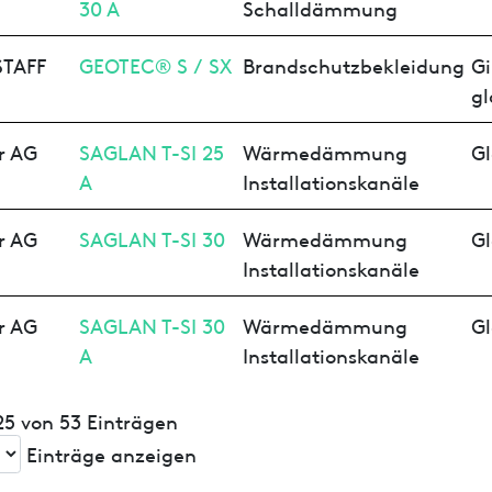
30 A
Schalldämmung
TAFF
GEOTEC® S / SX
Brandschutzbekleidung
Gi
gl
r AG
SAGLAN T-SI 25
Wärmedämmung
Gl
A
Installationskanäle
r AG
SAGLAN T-SI 30
Wärmedämmung
Gl
Installationskanäle
r AG
SAGLAN T-SI 30
Wärmedämmung
Gl
A
Installationskanäle
 25 von 53 Einträgen
Einträge anzeigen