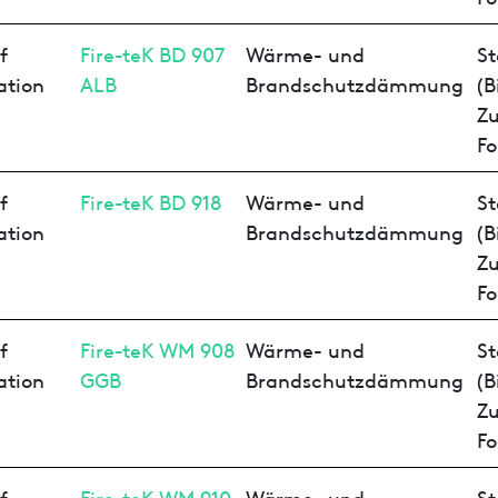
f
Fire-teK BD 907
Wärme- und
St
ation
ALB
Brandschutzdämmung
(B
Z
Fo
f
Fire-teK BD 918
Wärme- und
St
ation
Brandschutzdämmung
(B
Z
Fo
f
Fire-teK WM 908
Wärme- und
St
ation
GGB
Brandschutzdämmung
(B
Z
Fo
f
Fire-teK WM 910
Wärme- und
St