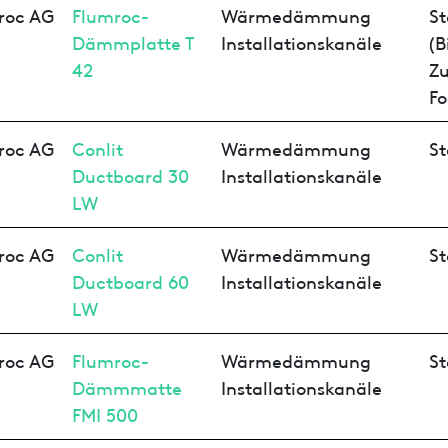
roc AG
Flumroc-
Wärmedämmung
St
Dämmplatte T
Installationskanäle
(B
42
Z
Fo
roc AG
Conlit
Wärmedämmung
St
Ductboard 30
Installationskanäle
LW
roc AG
Conlit
Wärmedämmung
St
Ductboard 60
Installationskanäle
LW
roc AG
Flumroc-
Wärmedämmung
St
Dämmmatte
Installationskanäle
FMI 500