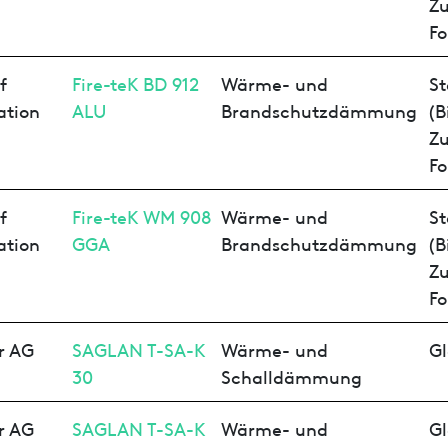
Z
Fo
f
Fire-teK BD 912
Wärme- und
St
ation
ALU
Brandschutzdämmung
(B
Z
Fo
f
Fire-teK WM 908
Wärme- und
St
ation
GGA
Brandschutzdämmung
(B
Z
Fo
r AG
SAGLAN T-SA-K
Wärme- und
Gl
30
Schalldämmung
r AG
SAGLAN T-SA-K
Wärme- und
Gl