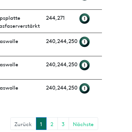
psplatte
244,271
asfaserverstärkt
aswolle
240,244,250
aswolle
240,244,250
aswolle
240,244,250
Zurück
1
2
3
Nächste