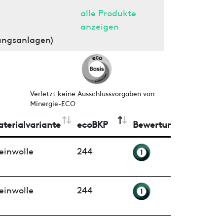
alle Produkte
anzeigen
ungsanlagen)
Verletzt keine Ausschlussvorgaben von
Minergie-ECO
terialvariante
ecoBKP
Bewertung
einwolle
244
einwolle
244