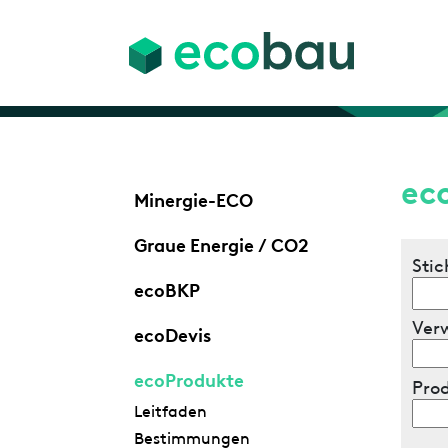
ec
Minergie-ECO
Graue Energie / CO2
Stic
ecoBKP
Ver
ecoDevis
ecoProdukte
Pro
Leitfaden
Bestimmungen