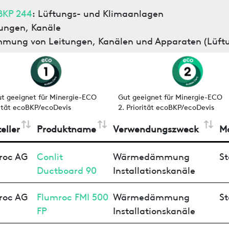
BKP 244
: Lüftungs- und Klimaanlagen
ungen, Kanäle
mung von Leitungen, Kanälen und Apparaten (Lüft
ut geeignet für Minergie-ECO
Gut geeignet für Minergie-ECO
rität ecoBKP/ecoDevis
2. Priorität ecoBKP/ecoDevis
eller
Produktname
Verwendungszweck
Ma
roc AG
Conlit
Wärmedämmung
St
Ductboard 90
Installationskanäle
roc AG
Flumroc FMI 500
Wärmedämmung
St
FP
Installationskanäle