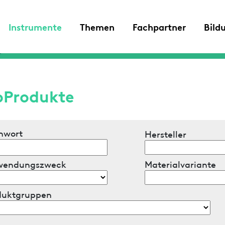
Instrumente
Themen
Fachpartner
Bild
oProdukte
hwort
Hersteller
wendungszweck
Materialvariante
duktgruppen