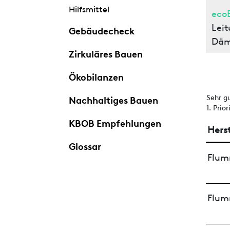
Hilfsmittel
eco
Leit
Gebäudecheck
Däm
Zirkuläres Bauen
Ökobilanzen
Sehr g
Nachhaltiges Bauen
1. Prio
KBOB Empfehlungen
Herst
Glossar
Flum
Flum