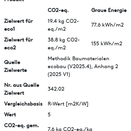
CO2-eq.
Graue Energie
Zielwert für
19.4 kg CO2-
77.6 kWh/m2
eco1
eq./m2
Zielwert für
38.8 kg CO2-
155 kWh/m2
eco2
eq./m2
Methodik Baumaterialen
Quelle
ecobau (V2025.4), Anhang 2
Zielwerte
(2025 V1)
Nr. aus Quelle
342.02
Zielwert
Vergleichsbasis
R-Wert [m2K/W]
Wert
5
CO2-eq. gem.
7.6 kg CO2-eq./kg