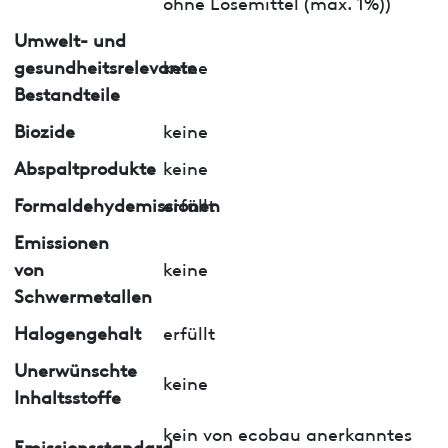
ohne Lösemittel (max. 1%))
Umwelt- und
gesundheitsrelevante
keine
Bestandteile
Biozide
keine
Abspaltprodukte
keine
Formaldehydemissionen
erfüllt
Emissionen
von
keine
Schwermetallen
Halogengehalt
erfüllt
Unerwünschte
keine
Inhaltsstoffe
kein von ecobau anerkanntes
Emissionsstandard