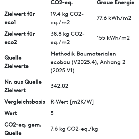
CO2-eq.
Graue Energie
Zielwert für
19.4 kg CO2-
77.6 kWh/m2
eco1
eq./m2
Zielwert für
38.8 kg CO2-
155 kWh/m2
eco2
eq./m2
Methodik Baumaterialen
Quelle
ecobau (V2025.4), Anhang 2
Zielwerte
(2025 V1)
Nr. aus Quelle
342.02
Zielwert
Vergleichsbasis
R-Wert [m2K/W]
Wert
5
CO2-eq. gem.
7.6 kg CO2-eq./kg
Quelle