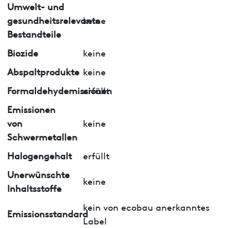
Umwelt- und
gesundheitsrelevante
keine
Bestandteile
Biozide
keine
Abspaltprodukte
keine
Formaldehydemissionen
erfüllt
Emissionen
von
keine
Schwermetallen
Halogengehalt
erfüllt
Unerwünschte
keine
Inhaltsstoffe
kein von ecobau anerkanntes
Emissionsstandard
Label