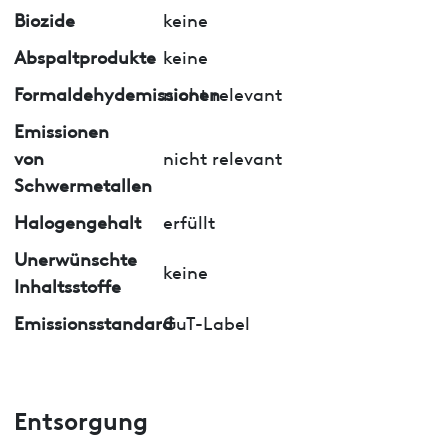
Biozide
keine
Abspaltprodukte
keine
Formaldehydemissionen
nicht relevant
Emissionen
von
nicht relevant
Schwermetallen
Halogengehalt
erfüllt
Unerwünschte
keine
Inhaltsstoffe
Emissionsstandard
GuT-Label
Entsorgung