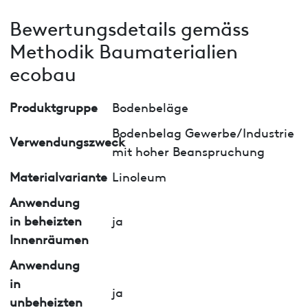
Bewertungsdetails gemäss
Methodik Baumaterialien
ecobau
Produktgruppe
Bodenbeläge
Bodenbelag Gewerbe/Industrie
Verwendungszweck
mit hoher Beanspruchung
Materialvariante
Linoleum
Anwendung
in beheizten
ja
Innenräumen
Anwendung
in
ja
unbeheizten