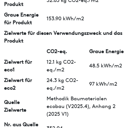
Produkt
Graue Energie
153.90 kWh/m2
für Produkt
Zielwerte für diesen Verwendungszweck und das
Produkt
CO2-eq.
Graue Energie
Zielwert für
12.1 kg CO2-
48.5 kWh/m2
eco1
eq./m2
Zielwert für
24.3 kg CO2-
97 kWh/m2
eco2
eq./m2
Methodik Baumaterialen
Quelle
ecobau (V2025.4), Anhang 2
Zielwerte
(2025 V1)
Nr. aus Quelle
352.04