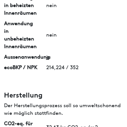
in beheizten
nein
Innenräumen
Anwendung
in
nein
unbeheizten
Innenräumen
Aussenanwendung
ja
ecoBKP / NPK
214,224 / 352
Herstellung
Der Herstellungsprozess soll so umweltschonend
wie möglich stattfinden.
CO2-eq. für
32.63 kg CO2-eq./m2