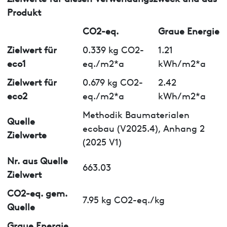
Produkt
CO2-eq.
Graue Energie
Zielwert für
0.339 kg CO2-
1.21
eco1
eq./m2*a
kWh/m2*a
Zielwert für
0.679 kg CO2-
2.42
eco2
eq./m2*a
kWh/m2*a
Methodik Baumaterialen
Quelle
ecobau (V2025.4), Anhang 2
Zielwerte
(2025 V1)
Nr. aus Quelle
663.03
Zielwert
CO2-eq. gem.
7.95 kg CO2-eq./kg
Quelle
Graue Energie