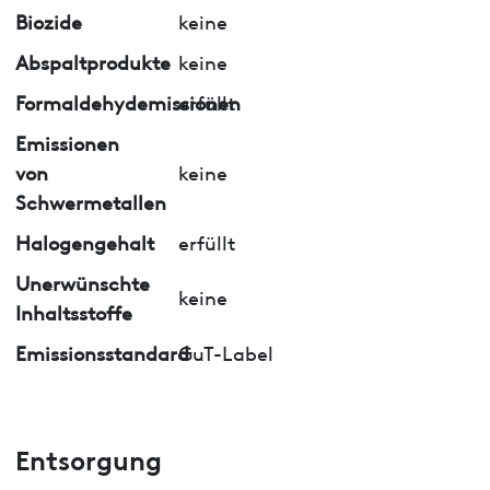
Biozide
keine
Abspaltprodukte
keine
Formaldehydemissionen
erfüllt
Emissionen
von
keine
Schwermetallen
Halogengehalt
erfüllt
Unerwünschte
keine
Inhaltsstoffe
Emissionsstandard
GuT-Label
Entsorgung