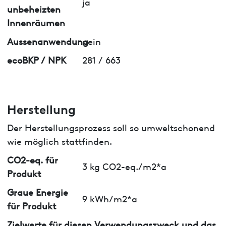
ja
unbeheizten
Innenräumen
Aussenanwendung
nein
ecoBKP / NPK
281 / 663
Herstellung
Der Herstellungsprozess soll so umweltschonend
wie möglich stattfinden.
CO2-eq. für
3 kg CO2-eq./m2*a
Produkt
Graue Energie
9 kWh/m2*a
für Produkt
Zielwerte für diesen Verwendungszweck und das