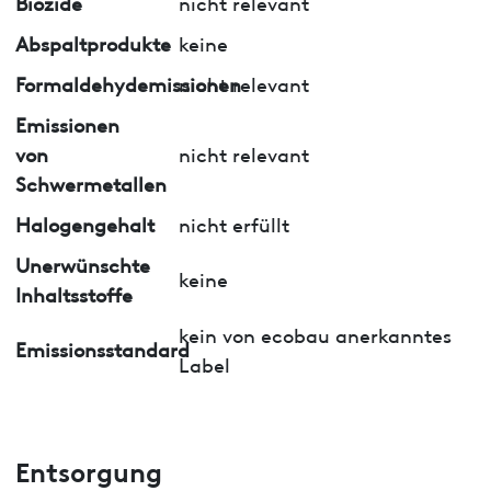
Biozide
nicht relevant
Abspaltprodukte
keine
Formaldehydemissionen
nicht relevant
Emissionen
von
nicht relevant
Schwermetallen
Halogengehalt
nicht erfüllt
Unerwünschte
keine
Inhaltsstoffe
kein von ecobau anerkanntes
Emissionsstandard
Label
Entsorgung