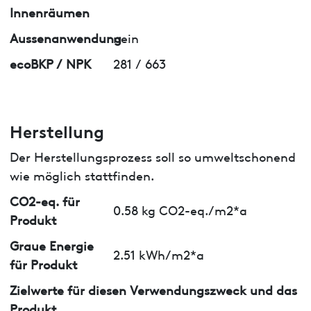
Innenräumen
Aussenanwendung
nein
ecoBKP / NPK
281 / 663
Herstellung
Der Herstellungsprozess soll so umweltschonend
wie möglich stattfinden.
CO2-eq. für
0.58 kg CO2-eq./m2*a
Produkt
Graue Energie
2.51 kWh/m2*a
für Produkt
Zielwerte für diesen Verwendungszweck und das
Produkt