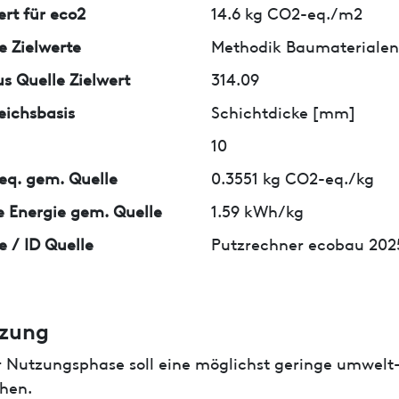
ert für eco2
14.6 kg CO2-eq./m2
e Zielwerte
Methodik Baumaterialen 
us Quelle Zielwert
314.09
eichsbasis
Schichtdicke [mm]
10
q. gem. Quelle
0.3551 kg CO2-eq./kg
 Energie gem. Quelle
1.59 kWh/kg
e / ID Quelle
Putzrechner ecobau 202
zung
r Nutzungsphase soll eine möglichst geringe umwelt
hen.