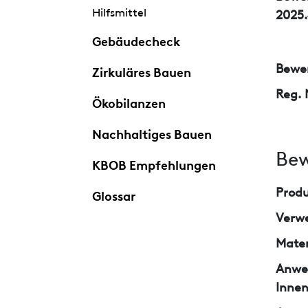
Hilfsmittel
2025.
Gebäudecheck
Bewer
Zirkuläres Bauen
Reg. 
Ökobilanzen
Nachhaltiges Bauen
Bew
KBOB Empfehlungen
Prod
Glossar
Verw
Mater
Anwe
Inne