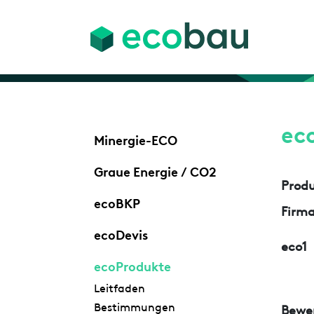
ec
Minergie-ECO
Graue Energie / CO2
Prod
ecoBKP
Firm
ecoDevis
eco1
ecoProdukte
Leitfaden
Bestimmungen
Bewe