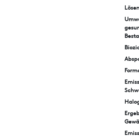
Lösem
Umwe
gesun
Besta
Biozi
Abspa
Form
Emiss
Schw
Halo
Ergeb
Gewä
Emiss