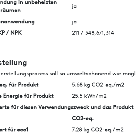
ndung in unbeheizten
ja
nräumen
enanwendung
ja
KP / NPK
211 / 348,671,314
stellung
erstellungsprozess soll so umweltschonend wie mögli
q. für Produkt
5.68 kg CO2-eq./m2
 Energie für Produkt
25.5 kWh/m2
erte für diesen Verwendungszweck und das Produkt
CO2-eq.
ert für eco1
7.28 kg CO2-eq./m2