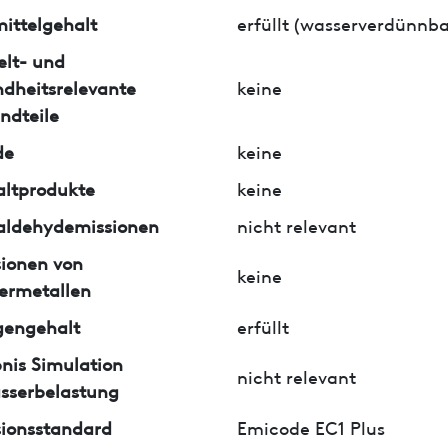
ittelgehalt
erfüllt (wasserverdünnba
lt- und
dheitsrelevante
keine
ndteile
de
keine
ltprodukte
keine
aldehydemissionen
nicht relevant
ionen von
keine
ermetallen
gengehalt
erfüllt
nis Simulation
nicht relevant
sserbelastung
ionsstandard
Emicode EC1 Plus