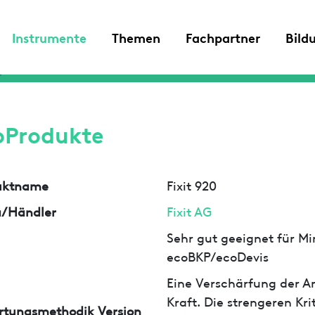
Instrumente
Themen
Fachpartner
Bild
oProdukte
uktname
Fixit 920
a/Händler
Fixit AG
Sehr gut geeignet für Min
ecoBKP/ecoDevis
Eine Verschärfung der An
Kraft. Die strengeren Kr
rtungsmethodik Version