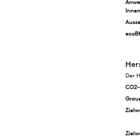
Anwe
Inne
Auss
ecoB
Her
Der H
CO2-e
Graue
Zielw
Zielw