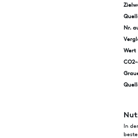
Zielw
Quell
Nr. a
Vergl
Wert
CO2-e
Graue
Quell
Nut
In de
beste