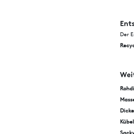
Ent
Der E
Recyc
Wei
Rohd
Masse
Dicke
Kübe
Sack