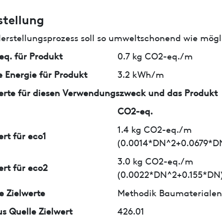
stellung
erstellungsprozess soll so umweltschonend wie mögli
q. für Produkt
0.7 kg CO2-eq./m
 Energie für Produkt
3.2 kWh/m
erte für diesen Verwendungszweck und das Produkt
CO2-eq.
1.4 kg CO2-eq./m
ert für eco1
(0.0014*DN^2+0.0679*D
3.0 kg CO2-eq./m
ert für eco2
(0.0022*DN^2+0.155*DN
e Zielwerte
Methodik Baumaterialen 
us Quelle Zielwert
426.01