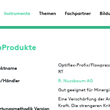
Instrumente
Themen
Fachpartner
Bild
oProdukte
Optiflex-Profix/Flowpres
uktname
RT
a/Händler
R. Nussbaum AG
Gut geeignet für Minergi
Eine Verschärfung der An
Kraft. Die strengeren Kr
rtungsmethodik Version