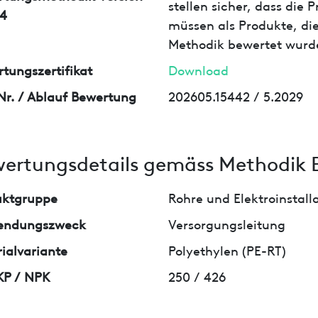
stellen sicher, dass die
4
müssen als Produkte, die
Methodik bewertet wurd
tungszertifikat
Download
Nr. / Ablauf Bewertung
202605.15442 / 5.2029
ertungsdetails gemäss Methodik 
uktgruppe
Rohre und Elektroinstall
endungszweck
Versorgungsleitung
ialvariante
Polyethylen (PE-RT)
KP / NPK
250 / 426