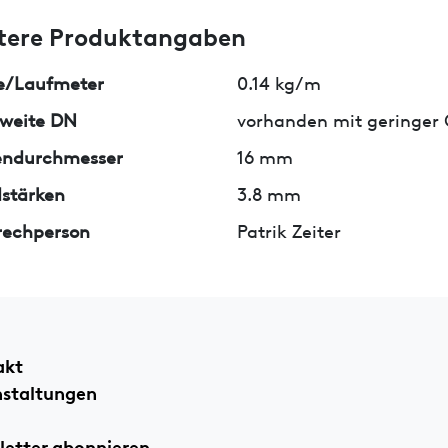
tere Produktangaben
e/Laufmeter
0.14 kg/m
weite DN
vorhanden mit geringer
endurchmesser
16 mm
stärken
3.8 mm
rechperson
Patrik Zeiter
akt
nstaltungen
etter abonnieren