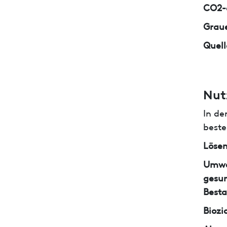
CO2-e
Graue
Quell
Nut
In de
beste
Lösem
Umwe
gesun
Besta
Biozi