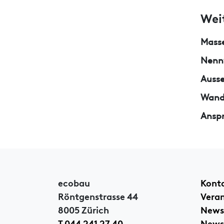
Wei
Mass
Nenn
Auss
Wand
Ansp
ecobau
Kont
Röntgenstrasse 44
Vera
8005 Zürich
News
T 044 241 27 40
Newsl