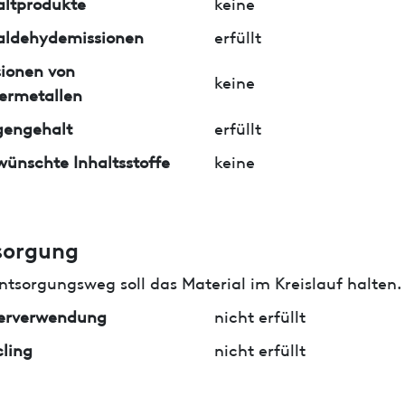
ltprodukte
keine
aldehydemissionen
erfüllt
ionen von
keine
ermetallen
gengehalt
erfüllt
ünschte Inhaltsstoffe
keine
sorgung
ntsorgungsweg soll das Material im Kreislauf halten.
erverwendung
nicht erfüllt
ling
nicht erfüllt