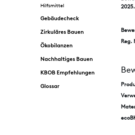
Hilfsmittel
2025.
Gebäudecheck
Bewer
Zirkuläres Bauen
Reg. 
Ökobilanzen
Nachhaltiges Bauen
Bew
KBOB Empfehlungen
Prod
Glossar
Verw
Mater
ecoB