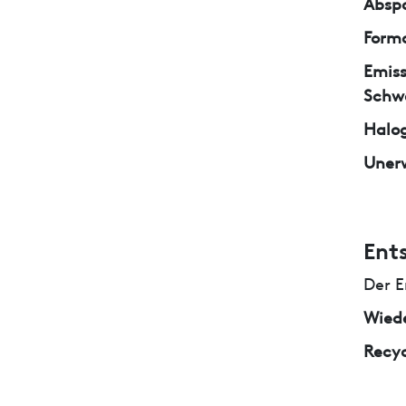
Abspa
Form
Emiss
Schw
Halo
Unerw
Ent
Der E
Wied
Recyc