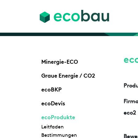
ec
Minergie-ECO
Graue Energie / CO2
Prod
ecoBKP
Firm
ecoDevis
eco2
ecoProdukte
Leitfaden
Bestimmungen
Bewe