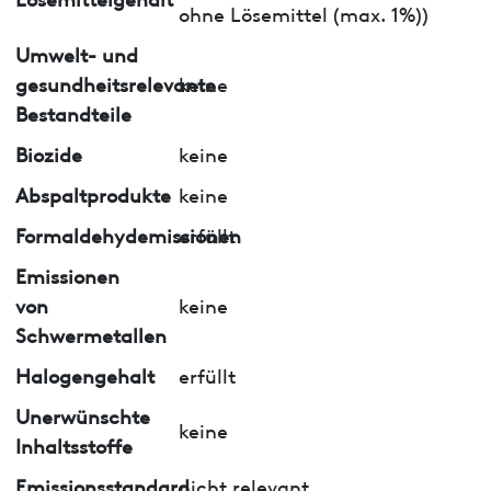
ohne Lösemittel (max. 1%))
Umwelt- und
gesundheitsrelevante
keine
Bestandteile
Biozide
keine
Abspaltprodukte
keine
Formaldehydemissionen
erfüllt
Emissionen
von
keine
Schwermetallen
Halogengehalt
erfüllt
Unerwünschte
keine
Inhaltsstoffe
Emissionsstandard
nicht relevant