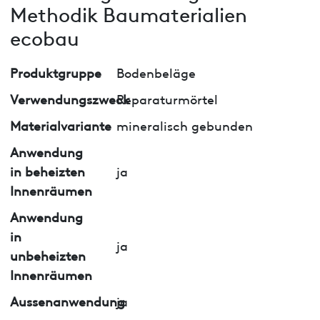
Methodik Baumaterialien
ecobau
Produktgruppe
Bodenbeläge
Verwendungszweck
Reparaturmörtel
Materialvariante
mineralisch gebunden
Anwendung
in beheizten
ja
Innenräumen
Anwendung
in
ja
unbeheizten
Innenräumen
Aussenanwendung
ja