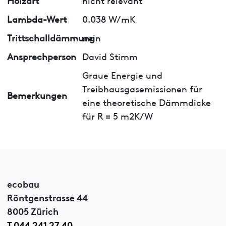
Lambda-Wert
0.038 W/mK
Trittschalldämmung
nein
Ansprechperson
David Stimm
Graue Energie und
Treibhausgasemissionen für
Bemerkungen
eine theoretische Dämmdicke
für R = 5 m2K/W
ecobau
Röntgenstrasse 44
8005 Zürich
T 044 241 27 40