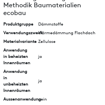
Methodik Baumaterialien
ecobau
Produktgruppe
Dämmstoffe
Verwendungszweck
Wärmedämmung Flachdach
Materialvariante
Zellulose
Anwendung
in beheizten
ja
Innenräumen
Anwendung
in
ja
unbeheizten
Innenräumen
Aussenanwendung
nein