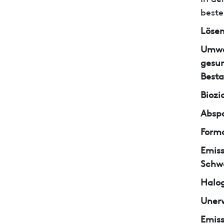
beste
Lösem
Umwe
gesun
Besta
Biozi
Abspa
Form
Emiss
Schw
Halo
Unerw
Emiss