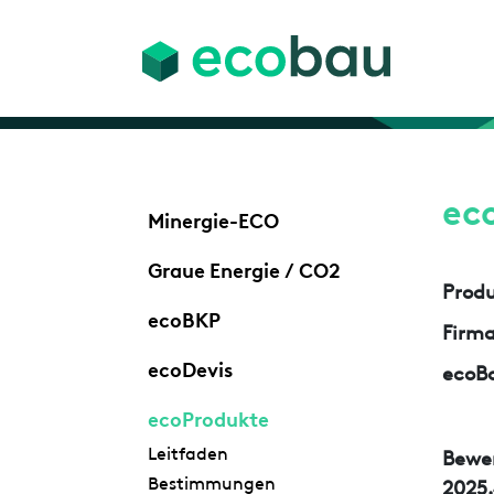
ec
Minergie-ECO
Graue Energie / CO2
Prod
ecoBKP
Firm
ecoDevis
ecoBa
ecoProdukte
Leitfaden
Bewe
Bestimmungen
2025.