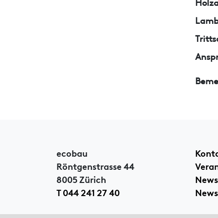
Holza
Lamb
Trit
Ansp
Beme
ecobau
Kont
Röntgenstrasse 44
Vera
8005 Zürich
News
T 044 241 27 40
Newsl