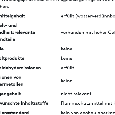
hen.
ittelgehalt
erfüllt (wasserverdünnba
lt- und
dheitsrelevante
vorhanden mit hoher Ge
ndteile
de
keine
ltprodukte
keine
aldehydemissionen
erfüllt
ionen von
keine
ermetallen
gengehalt
nicht relevant
ünschte Inhaltsstoffe
Flammschutzmittel mit 
ionsstandard
kein von ecobau anerkan