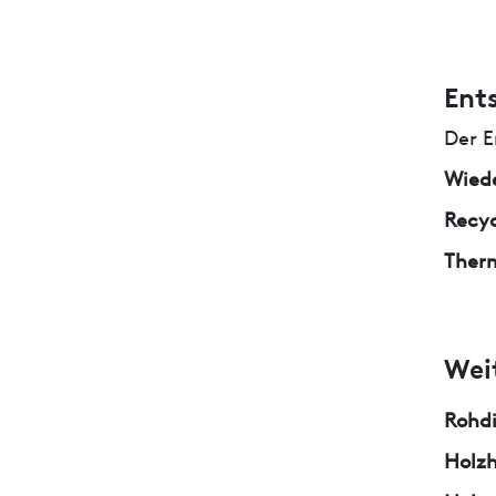
Ent
Der E
Wied
Recyc
Ther
Wei
Rohd
Holzh