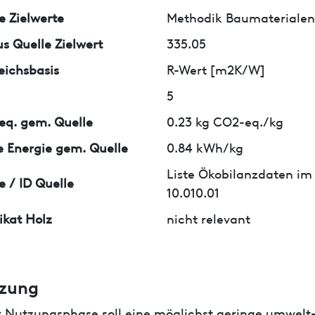
e Zielwerte
Methodik Baumaterialen 
us Quelle Zielwert
335.05
eichsbasis
R-Wert [m2K/W]
5
q. gem. Quelle
0.23 kg CO2-eq./kg
 Energie gem. Quelle
0.84 kWh/kg
Liste Ökobilanzdaten im
e / ID Quelle
10.010.01
fikat Holz
nicht relevant
zung
r Nutzungsphase soll eine möglichst geringe umwelt