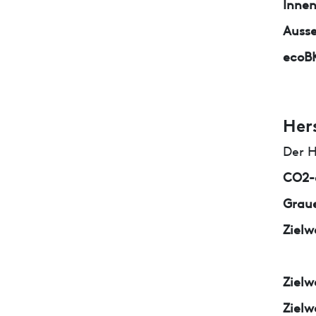
Inne
Auss
ecoB
Her
Der H
CO2-e
Graue
Zielw
Zielw
Zielw