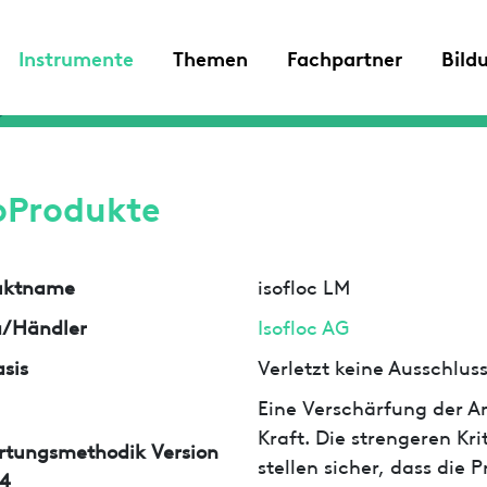
Instrumente
Themen
Fachpartner
Bild
oProdukte
uktname
isofloc LM
a/Händler
Isofloc AG
sis
Verletzt keine Ausschlu
Eine Verschärfung der An
Kraft. Die strengeren Kr
rtungsmethodik Version
stellen sicher, dass die
4