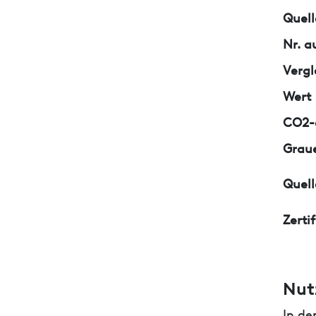
Quell
Nr. a
Vergl
Wert
CO2-e
Graue
Quell
Zerti
Nut
In de