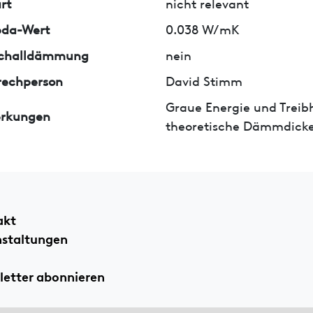
rt
nicht relevant
da-Wert
0.038 W/mK
tschalldämmung
nein
rechperson
David Stimm
Graue Energie und Treib
rkungen
theoretische Dämmdicke
akt
nstaltungen
etter abonnieren