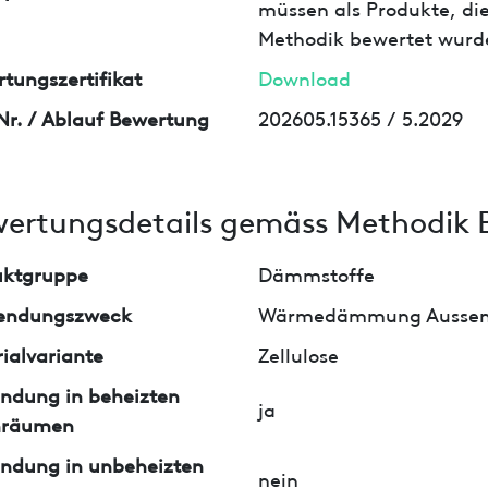
müssen als Produkte, die
Methodik bewertet wurd
tungszertifikat
Download
Nr. / Ablauf Bewertung
202605.15365 / 5.2029
ertungsdetails gemäss Methodik 
uktgruppe
Dämmstoffe
endungszweck
Wärmedämmung Aussen
ialvariante
Zellulose
ndung in beheizten
ja
nräumen
ndung in unbeheizten
nein