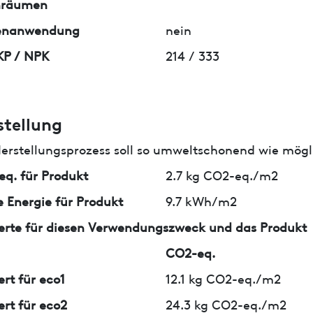
nräumen
enanwendung
nein
KP / NPK
214 / 333
stellung
erstellungsprozess soll so umweltschonend wie mögli
q. für Produkt
2.7 kg CO2-eq./m2
 Energie für Produkt
9.7 kWh/m2
erte für diesen Verwendungszweck und das Produkt
CO2-eq.
ert für eco1
12.1 kg CO2-eq./m2
ert für eco2
24.3 kg CO2-eq./m2