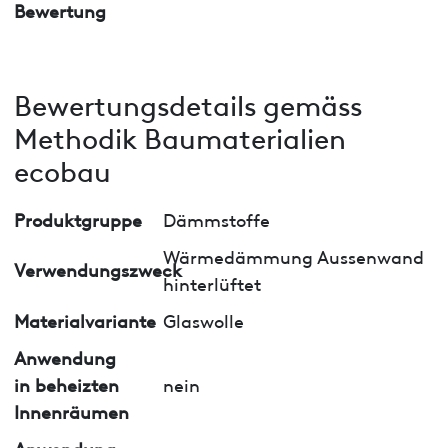
Bewertung
Bewertungsdetails gemäss
Methodik Baumaterialien
ecobau
Produktgruppe
Dämmstoffe
Wärmedämmung Aussenwand
Verwendungszweck
hinterlüftet
Materialvariante
Glaswolle
Anwendung
in beheizten
nein
Innenräumen
Anwendung