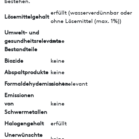
bestehen.
erfüllt (wasserverdünnbar oder
Lösemittelgehalt
ohne Lösemittel (max. 1%))
Umwelt- und
gesundheitsrelevante
keine
Bestandteile
Biozide
keine
Abspaltprodukte
keine
Formaldehydemissionen
nicht relevant
Emissionen
von
keine
Schwermetallen
Halogengehalt
erfüllt
Unerwünschte
keine