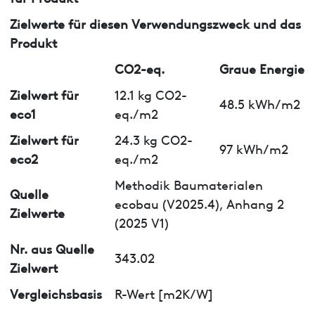
Zielwerte für diesen Verwendungszweck und das
Produkt
CO2-eq.
Graue Energie
Zielwert für
12.1 kg CO2-
48.5 kWh/m2
eco1
eq./m2
Zielwert für
24.3 kg CO2-
97 kWh/m2
eco2
eq./m2
Methodik Baumaterialen
Quelle
ecobau (V2025.4), Anhang 2
Zielwerte
(2025 V1)
Nr. aus Quelle
343.02
Zielwert
Vergleichsbasis
R-Wert [m2K/W]