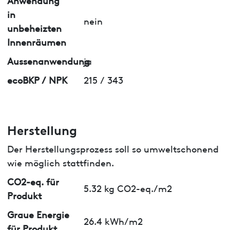
in
nein
unbeheizten
Innenräumen
Aussenanwendung
ja
ecoBKP / NPK
215 / 343
Herstellung
Der Herstellungsprozess soll so umweltschonend
wie möglich stattfinden.
CO2-eq. für
5.32 kg CO2-eq./m2
Produkt
Graue Energie
26.4 kWh/m2
für Produkt