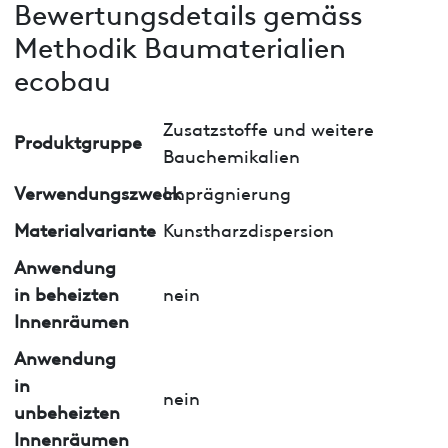
Bewertungsdetails gemäss
Methodik Baumaterialien
ecobau
Zusatzstoffe und weitere
Produktgruppe
Bauchemikalien
Verwendungszweck
Imprägnierung
Materialvariante
Kunstharzdispersion
Anwendung
in beheizten
nein
Innenräumen
Anwendung
in
nein
unbeheizten
Innenräumen