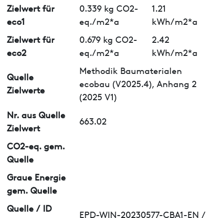
Zielwert für
0.339 kg CO2-
1.21
eco1
eq./m2*a
kWh/m2*a
Zielwert für
0.679 kg CO2-
2.42
eco2
eq./m2*a
kWh/m2*a
Methodik Baumaterialen
Quelle
ecobau (V2025.4), Anhang 2
Zielwerte
(2025 V1)
Nr. aus Quelle
663.02
Zielwert
CO2-eq. gem.
Quelle
Graue Energie
gem. Quelle
Quelle / ID
EPD-WIN-20230577-CBA1-EN /