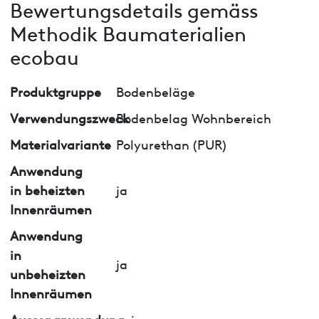
Bewertungsdetails gemäss
Methodik Baumaterialien
ecobau
Produktgruppe
Bodenbeläge
Verwendungszweck
Bodenbelag Wohnbereich
Materialvariante
Polyurethan (PUR)
Anwendung
in beheizten
ja
Innenräumen
Anwendung
in
ja
unbeheizten
Innenräumen
Aussenanwendung
nein