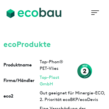
ecoProdukte
Top-Phon®
Produktname
PET-Vlies
Top-Plast
Firma/Händler
GmbH
Gut geeignet für Minergie-ECO,
eco2
2. Priorität ecoBKP/ecoDevis
Eine Verschärfung der