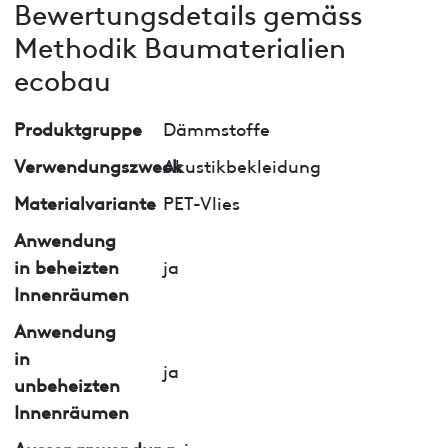
Bewertungsdetails gemäss
Methodik Baumaterialien
ecobau
Produktgruppe
Dämmstoffe
Verwendungszweck
Akustikbekleidung
Materialvariante
PET-Vlies
Anwendung
in beheizten
ja
Innenräumen
Anwendung
in
ja
unbeheizten
Innenräumen
Aussenanwendung
nein