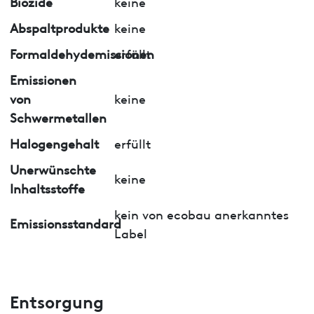
Biozide
keine
Abspaltprodukte
keine
Formaldehydemissionen
erfüllt
Emissionen
von
keine
Schwermetallen
Halogengehalt
erfüllt
Unerwünschte
keine
Inhaltsstoffe
kein von ecobau anerkanntes
Emissionsstandard
Label
Entsorgung