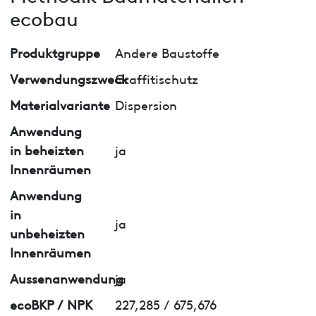
ecobau
Produktgruppe
Andere Baustoffe
Verwendungszweck
Graffitischutz
Materialvariante
Dispersion
Anwendung
in beheizten
ja
Innenräumen
Anwendung
in
ja
unbeheizten
Innenräumen
Aussenanwendung
ja
ecoBKP / NPK
227,285 / 675,676