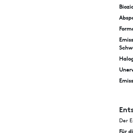
Biozi
Abspa
Form
Emiss
Schw
Halo
Unerw
Emiss
Ent
Der E
Für d