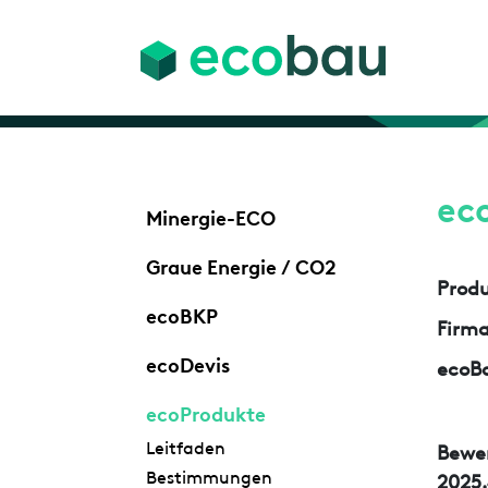
ec
Minergie-ECO
Graue Energie / CO2
Prod
ecoBKP
Firm
ecoDevis
ecoBa
ecoProdukte
Leitfaden
Bewe
Bestimmungen
2025.