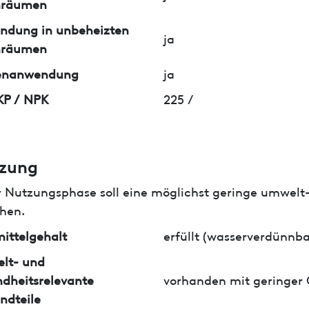
nräumen
ndung in unbeheizten
ja
nräumen
enanwendung
ja
KP / NPK
225 /
zung
r Nutzungsphase soll eine möglichst geringe umwelt
hen.
ittelgehalt
erfüllt (wasserverdünnba
lt- und
dheitsrelevante
vorhanden mit geringer
ndteile