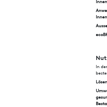
Inne
Anwe
Inne
Auss
ecoB
Nut
In de
beste
Lösem
Umwe
gesun
Besta