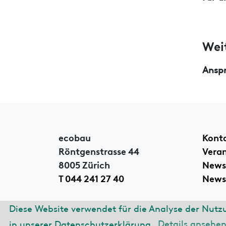
Wei
Ansp
ecobau
Kont
Röntgenstrasse 44
Vera
8005 Zürich
News
T 044 241 27 40
Newsl
Diese Website verwendet für die Analyse der Nutz
© 2026 ecobau
Impre
in unserer Datenschutzerklärung.
Details ansehe