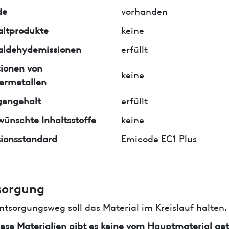
de
vorhanden
ltprodukte
keine
aldehydemissionen
erfüllt
ionen von
keine
ermetallen
gengehalt
erfüllt
ünschte Inhaltsstoffe
keine
ionsstandard
Emicode EC1 Plus
sorgung
ntsorgungsweg soll das Material im Kreislauf halten.
iese Materialien gibt es keine vom Hauptmaterial ge