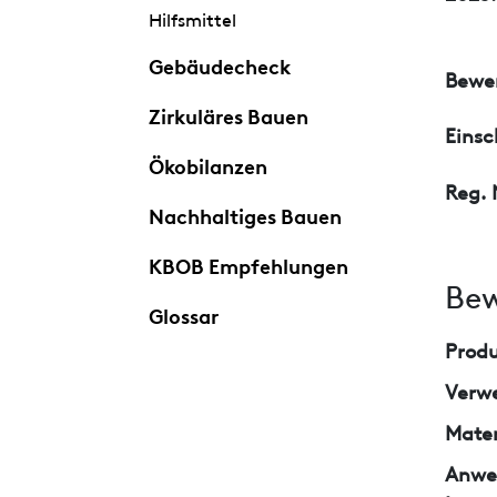
Hilfsmittel
Gebäudecheck
Bewer
Zirkuläres Bauen
Eins
Ökobilanzen
Reg. 
Nachhaltiges Bauen
KBOB Empfehlungen
Bew
Glossar
Prod
Verw
Mater
Anwe