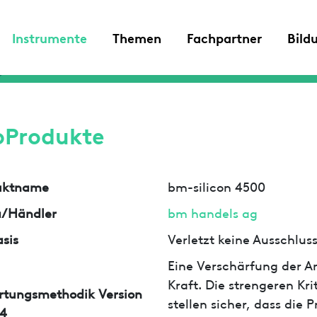
Instrumente
Themen
Fachpartner
Bild
oProdukte
uktname
bm-silicon 4500
a/Händler
bm handels ag
sis
Verletzt keine Ausschlu
Eine Verschärfung der An
Kraft. Die strengeren Kr
rtungsmethodik Version
stellen sicher, dass die
4