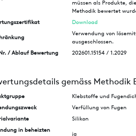
müssen als Produkte, die
Methodik bewertet wurd
tungszertifikat
Download
Verwendung von lösemit
chränkung
ausgeschlossen.
Nr. / Ablauf Bewertung
202601.15154 / 1.2029
ertungsdetails gemäss Methodik 
uktgruppe
Klebstoffe und Fugendi
endungszweck
Verfüllung von Fugen
ialvariante
Silikon
ndung in beheizten
ja