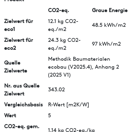
CO2-eq.
Graue Energie
Zielwert für
12.1 kg CO2-
48.5 kWh/m2
eco1
eq./m2
Zielwert für
24.3 kg CO2-
97 kWh/m2
eco2
eq./m2
Methodik Baumaterialen
Quelle
ecobau (V2025.4), Anhang 2
Zielwerte
(2025 V1)
Nr. aus Quelle
343.02
Zielwert
Vergleichsbasis
R-Wert [m2K/W]
Wert
5
CO2-eq. gem.
1.14 kg CO2-eq./kg