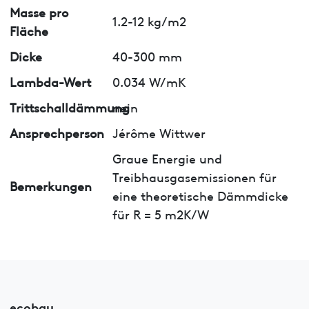
Masse pro
1.2-12 kg/m2
Fläche
Dicke
40-300 mm
Lambda-Wert
0.034 W/mK
Trittschalldämmung
nein
Ansprechperson
Jérôme Wittwer
Graue Energie und
Treibhausgasemissionen für
Bemerkungen
eine theoretische Dämmdicke
für R = 5 m2K/W
ecobau