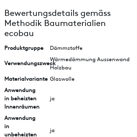
Bewertungsdetails gemäss
Methodik Baumaterialien
ecobau
Produktgruppe
Dämmstoffe
Wärmedämmung Aussenwand
Verwendungszweck
Holzbau
Materialvariante
Glaswolle
Anwendung
in beheizten
ja
Innenräumen
Anwendung
in
ja
unbeheizten