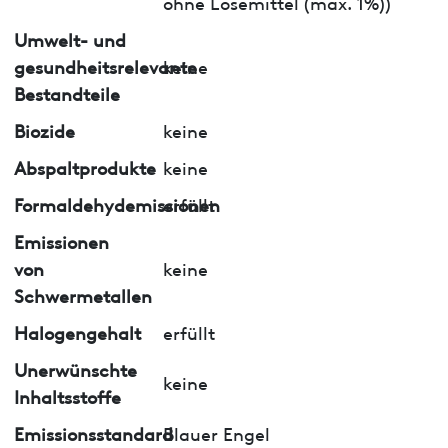
ohne Lösemittel (max. 1%))
Umwelt- und
gesundheitsrelevante
keine
Bestandteile
Biozide
keine
Abspaltprodukte
keine
Formaldehydemissionen
erfüllt
Emissionen
von
keine
Schwermetallen
Halogengehalt
erfüllt
Unerwünschte
keine
Inhaltsstoffe
Emissionsstandard
Blauer Engel