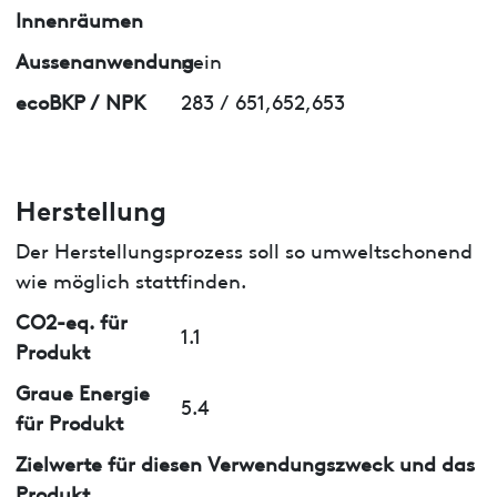
Innenräumen
Aussenanwendung
nein
ecoBKP / NPK
283 / 651,652,653
Herstellung
Der Herstellungsprozess soll so umweltschonend
wie möglich stattfinden.
CO2-eq. für
1.1
Produkt
Graue Energie
5.4
für Produkt
Zielwerte für diesen Verwendungszweck und das
Produkt