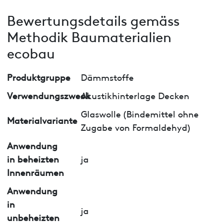
Bewertungsdetails gemäss
Methodik Baumaterialien
ecobau
Produktgruppe
Dämmstoffe
Verwendungszweck
Akustikhinterlage Decken
Glaswolle (Bindemittel ohne
Materialvariante
Zugabe von Formaldehyd)
Anwendung
in beheizten
ja
Innenräumen
Anwendung
in
ja
unbeheizten