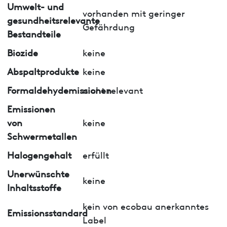
Umwelt- und
vorhanden mit geringer
gesundheitsrelevante
Gefährdung
Bestandteile
Biozide
keine
Abspaltprodukte
keine
Formaldehydemissionen
nicht relevant
Emissionen
von
keine
Schwermetallen
Halogengehalt
erfüllt
Unerwünschte
keine
Inhaltsstoffe
kein von ecobau anerkanntes
Emissionsstandard
Label