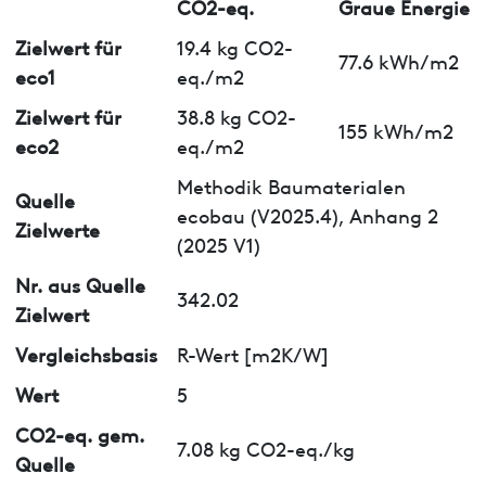
CO2-eq.
Graue Energie
Zielwert für
19.4 kg CO2-
77.6 kWh/m2
eco1
eq./m2
Zielwert für
38.8 kg CO2-
155 kWh/m2
eco2
eq./m2
Methodik Baumaterialen
Quelle
ecobau (V2025.4), Anhang 2
Zielwerte
(2025 V1)
Nr. aus Quelle
342.02
Zielwert
Vergleichsbasis
R-Wert [m2K/W]
Wert
5
CO2-eq. gem.
7.08 kg CO2-eq./kg
Quelle